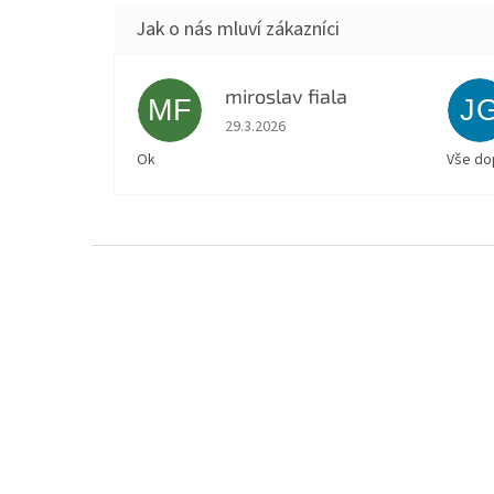
miroslav fiala
MF
J
Hodnocení obchodu je 5 z 5 hvězdiček.
29.3.2026
Ok
Vše do
Z
á
p
a
t
í