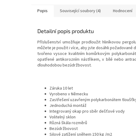
Popis
Související soubory (4)
Hodnocení
Detailní popis produktu
Příslušenství umožňuje prodloužit hliníkovou pergol
můžete je použit i více, aby jste dosáhli požadované d
tvořeno vysoce kvalitním komůrkovým polykarbonáte
opatřené antikorozním nástřikem, v bílé nebo antrac
dlouhodobou bezúdržbovost.
Záruka 10 let
Vyrobeno v Německu
Zastřešení uzavřeným polykarbonátem tloušťky 
Jednoduchá montáž
Integrovaný okap pro sběr dešťové vody
Volitelný sklon
Různá škála rozměrů
Bezúdržbovost
Silové zatížení sněhem 150 kg /m2