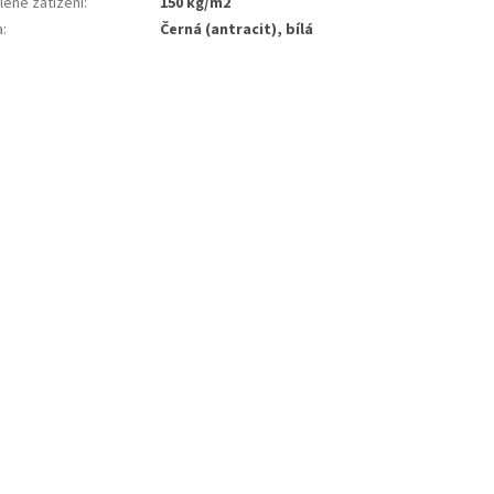
lené zatížení
:
150 kg/m2
a
:
černá (antracit), bílá