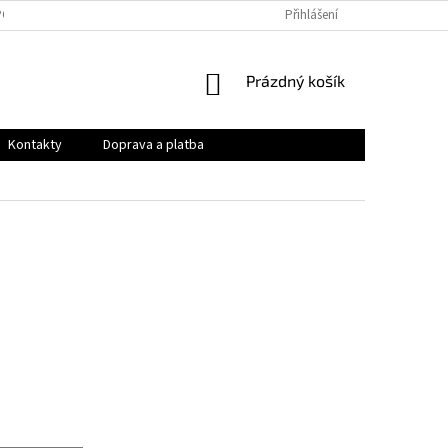
PODMÍNKY
OCHRANA OSOBNÍCH ÚDAJŮ
Přihlášení
VRÁCENÍ ZBOŽÍ A REKLAMAC
NÁKUPNÍ
Prázdný košík
KOŠÍK
Kontakty
Doprava a platba