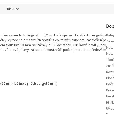
Diskuze
Dop
u Terrassendach Original o 1,2 m. Instaluje se do středu pergoly a
Kate
élky. Vyrobeno z masivních profilů s volitelným sklonem. Zastřešení je
Záru
m tloušťky 10 mm se zámky a UV ochranou. Hliníkové profily jsou
Mate
itové barvě, který zajistí odolnost vůči počasí, korozi a především
Mater
Tlou
Znač
Rozmě
Ploc
10 mm ( běžně u jiných pergol 6 mm )
Poče
Poče
Hmot
Hliní
UV o