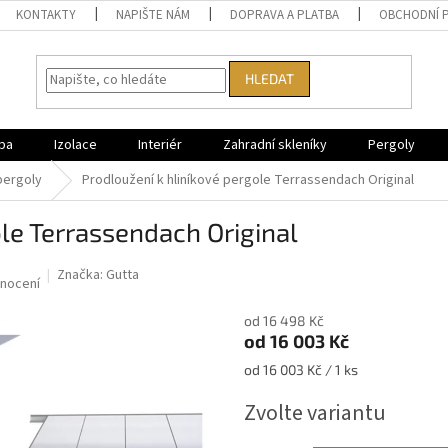
KONTAKTY
NAPIŠTE NÁM
DOPRAVA A PLATBA
OBCHODNÍ 
HLEDAT
ba
Izolace
Interiér
Zahradní skleníky
Pergoly
pergoly
Prodloužení k hliníkové pergole Terrassendach Original
ole Terrassendach Original
Značka:
Gutta
nocení
od 16 498 Kč
od
16 003 Kč
Měrná
od 16 003 Kč / 1 ks
cena:
Zvolte variantu