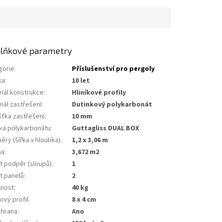
lňkové parametry
gorie
:
Příslušenství pro pergoly
ka
:
10 let
riál konstrukce
:
hliníkové profily
iál zastřešení
:
dutinkový polykarbonát
šťka zastřešení
:
10 mm
ka polykarbonátu
:
Guttagliss DUAL BOX
ry (šířka x hloubka)
:
1,2 x 3,06 m
ha
:
3,672 m2
t podpěr (sloupů)
:
1
t panelů
:
2
nost
:
40 kg
kový profil
:
8 x 4 cm
chrana
:
ano