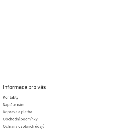
a
a
c
t
í
í
p
r
v
k
y
v
ý
p
i
s
u
Informace pro vás
Kontakty
Napište nám
Doprava a platba
Obchodní podmínky
Ochrana osobních údajů