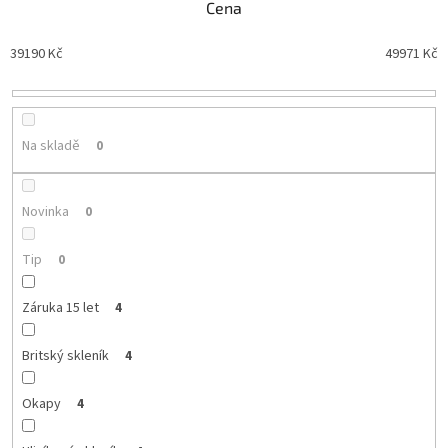
Cena
p
r
39190
Kč
49971
Kč
o
d
u
k
t
Na skladě
0
ů
Novinka
0
Tip
0
Záruka 15 let
4
Britský skleník
4
Okapy
4