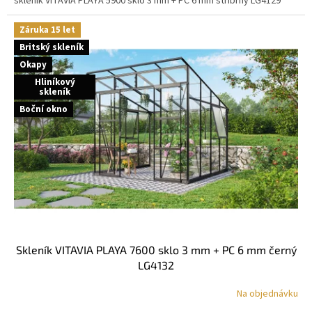
skleník VITAVIA PLAYA 5900 sklo 3 mm + PC 6 mm stříbrný LG4129
Záruka 15 let
Britský skleník
Okapy
Hliníkový
skleník
Boční okno
skleník VITAVIA PLAYA 7600 sklo 3 mm + PC 6 mm černý
LG4132
Na objednávku