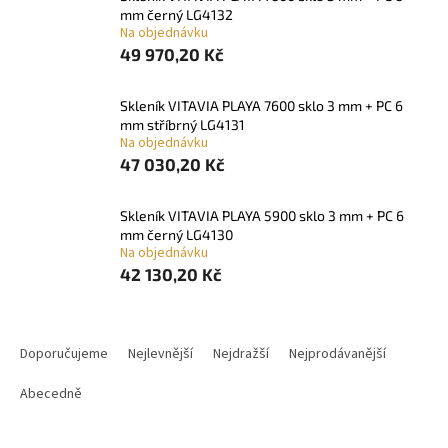
mm černý LG4132
Na objednávku
49 970,20 Kč
skleník VITAVIA PLAYA 7600 sklo 3 mm + PC 6
mm stříbrný LG4131
Na objednávku
47 030,20 Kč
skleník VITAVIA PLAYA 5900 sklo 3 mm + PC 6
mm černý LG4130
Na objednávku
42 130,20 Kč
Ř
a
Doporučujeme
Nejlevnější
Nejdražší
Nejprodávanější
z
e
Abecedně
n
í