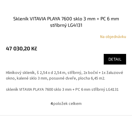
skleník VITAVIA PLAYA 7600 sklo 3 mm + PC 6 mm
stříbrný LG4131
Na objednávku
47 030,20 Kč
DETAIL
Hliníkový skleník, š 2,54 x d 2,54 m, stříbrný, 2x boční + 1x žaluziové
okno, kalené sklo 3 mm, posuvné dveře, plocha 6,45 m2.
skleník VITAVIA PLAYA 7600 sklo 3 mm + PC 6 mm stříbrný LG4131
4
položek celkem
O
v
l
Z
á
á
d
p