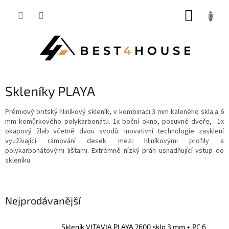
Přejít
NÁKUP
na
obsah
KOŠÍK
Skleníky PLAYA
Prémiový britský hliníkový skleník, v kombinaci 3 mm kaleného skla a 6
mm komůrkového polykarbonátu. 1x boční okno, posuvné dveře, 1x
okapový žlab včetně dvou svodů. Inovativní technologie zasklení
využívající rámování desek mezi hliníkovými profily a
polykarbonátovými lištami. Extrémně nízký práh usnadňující vstup do
skleníku.
Nejprodávanější
skleník VITAVIA PLAYA 7600 sklo 3 mm + PC 6