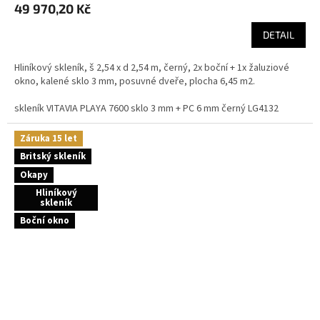
49 970,20 Kč
DETAIL
Hliníkový skleník, š 2,54 x d 2,54 m, černý, 2x boční + 1x žaluziové
okno, kalené sklo 3 mm, posuvné dveře, plocha 6,45 m2.
skleník VITAVIA PLAYA 7600 sklo 3 mm + PC 6 mm černý LG4132
Záruka 15 let
Britský skleník
Okapy
Hliníkový
skleník
Boční okno