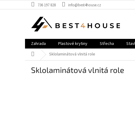
Přejít
736 197 828
info@best4house.cz
na
obsah
Zahrada
Plastové krytiny
Střecha
Stav
Domů
Sklolaminátová vlnitá role
Sklolaminátová vlnitá role