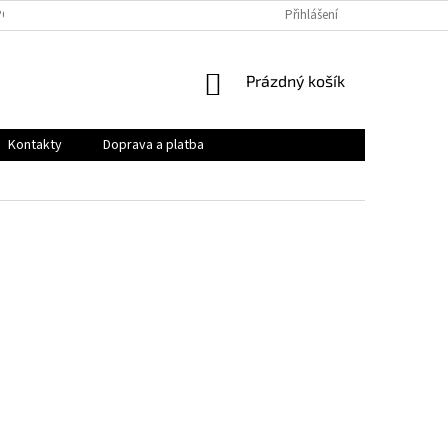
PODMÍNKY
OCHRANA OSOBNÍCH ÚDAJŮ
Přihlášení
VRÁCENÍ ZBOŽÍ A REKLAMAC
NÁKUPNÍ
Prázdný košík
KOŠÍK
Kontakty
Doprava a platba