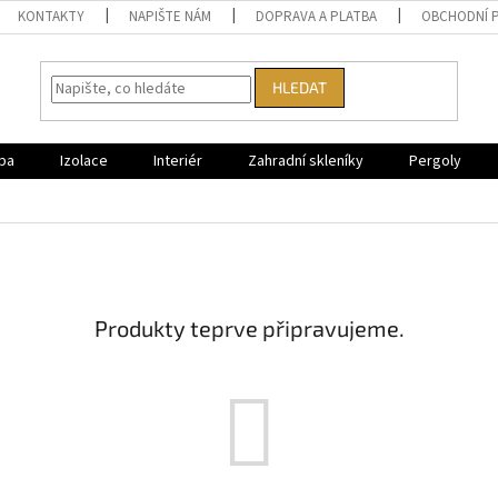
KONTAKTY
NAPIŠTE NÁM
DOPRAVA A PLATBA
OBCHODNÍ 
HLEDAT
ba
Izolace
Interiér
Zahradní skleníky
Pergoly
Produkty teprve připravujeme.