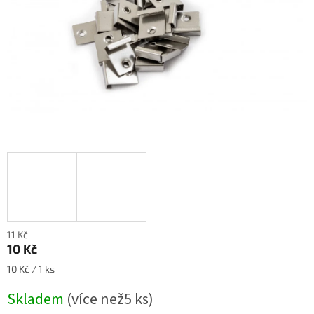
11 Kč
10 Kč
Měrná
10 Kč / 1 ks
cena:
Skladem
(
více než5 ks
)