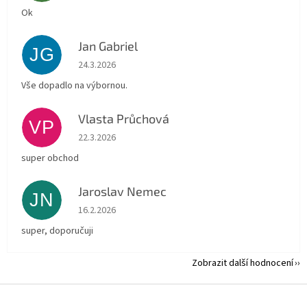
Ok
Jan Gabriel
JG
Hodnocení obchodu je 5 z 5 hvězdiček.
24.3.2026
Vše dopadlo na výbornou.
Vlasta Průchová
VP
Hodnocení obchodu je 5 z 5 hvězdiček.
22.3.2026
super obchod
Jaroslav Nemec
JN
Hodnocení obchodu je 5 z 5 hvězdiček.
16.2.2026
super, doporučuji
Zobrazit další hodnocení
Z
á