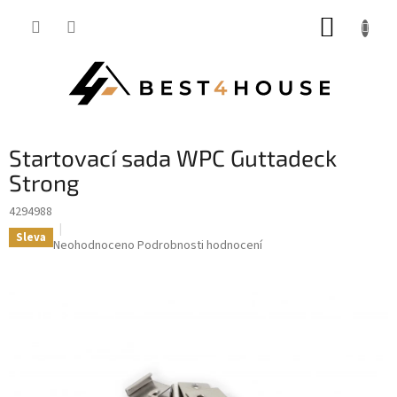
Přejít
NÁKUP
na
obsah
KOŠÍK
Startovací sada WPC Guttadeck
Strong
4294988
Sleva
Průměrné
Neohodnoceno
Podrobnosti hodnocení
hodnocení
produktu
je
0,0
z
5
hvězdiček.