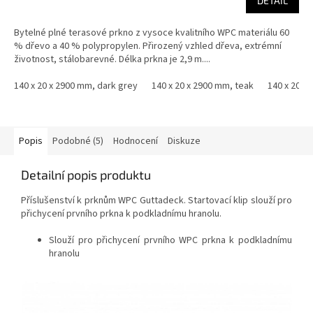
DETAIL
Bytelné plné terasové prkno z vysoce kvalitního WPC materiálu 60
% dřevo a 40 % polypropylen. Přirozený vzhled dřeva, extrémní
životnost, stálobarevné. Délka prkna je 2,9 m....
140 x 20 x 2900 mm, dark grey
140 x 20 x 2900 mm, teak
140 x 20 x 
Popis
Podobné (5)
Hodnocení
Diskuze
Detailní popis produktu
Příslušenství k prknům WPC Guttadeck. Startovací klip slouží pro
přichycení prvního prkna k podkladnímu hranolu.
Slouží pro přichycení prvního WPC prkna k podkladnímu
hranolu