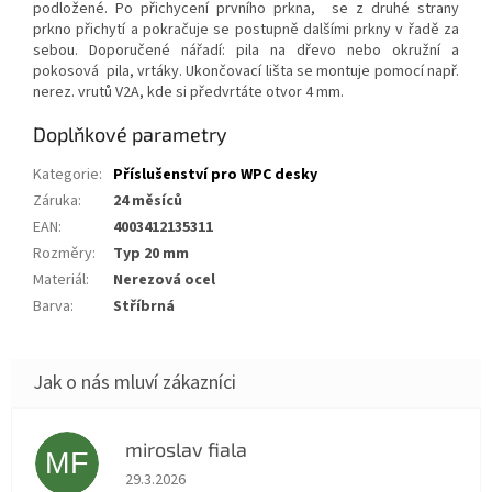
podložené. Po přichycení prvního prkna, se z druhé strany
prkno přichytí a pokračuje se postupně dalšími prkny v řadě za
sebou. Doporučené nářadí: pila na dřevo nebo okružní a
pokosová pila, vrtáky. Ukončovací lišta se montuje pomocí např.
nerez. vrutů V2A, kde si předvrtáte otvor 4 mm.
Doplňkové parametry
Kategorie
:
Příslušenství pro WPC desky
Záruka
:
24 měsíců
EAN
:
4003412135311
Rozměry
:
typ 20 mm
Materiál
:
nerezová ocel
Barva
:
stříbrná
miroslav fiala
MF
Hodnocení obchodu je 5 z 5 hvězdiček.
29.3.2026