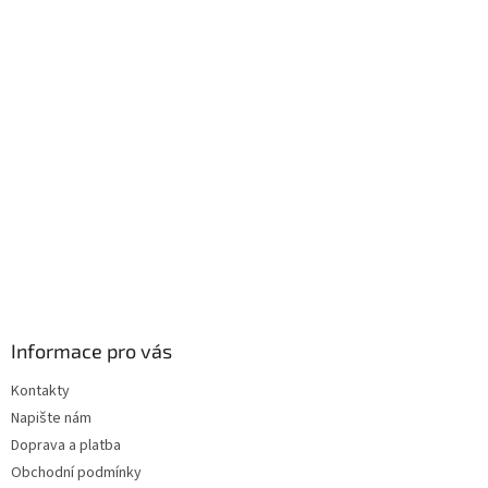
p
a
t
í
Informace pro vás
Kontakty
Napište nám
Doprava a platba
Obchodní podmínky