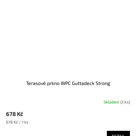
Terasové prkno WPC Guttadeck Strong
Skladem
(
3 ks
)
678 Kč
Měrná
678 Kč / 1 ks
cena: