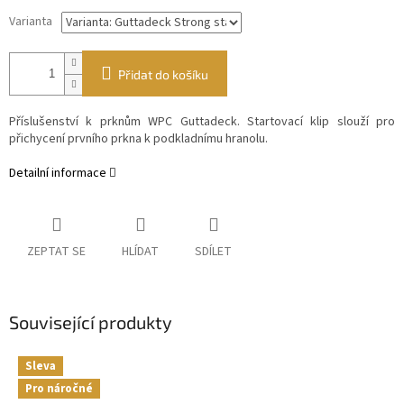
Varianta
Přidat do košíku
Příslušenství k prknům WPC Guttadeck. Startovací klip slouží pro
přichycení prvního prkna k podkladnímu hranolu.
Detailní informace
ZEPTAT SE
HLÍDAT
SDÍLET
Související produkty
Sleva
Pro náročné