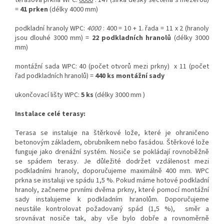
terasová prkna WPC:
6000
: 147 (šířka desky sečtena s mezerou)
=
41 prken
(délky 4000 mm)
podkladní hranoly WPC:
4000
: 400 = 10 + 1. řada = 11 x 2 (hranoly
jsou dlouhé 3000 mm) =
22 podkladních hranolů
(délky 3000
mm)
montážní sada WPC: 40 (počet otvorů mezi prkny) x 11 (počet
řad podkladních hranolů) =
440 ks montážní sady
ukončovací lišty WPC:
5 ks
(délky 3000 mm )
Instalace celé terasy:
Terasa se instaluje na štěrkové lože, které je ohraničeno
betonovým základem, obrubníkem nebo fasádou. Štěrkové lože
funguje jako drenážní systém. Nosiče se pokládají rovnoběžně
se spádem terasy. Je důležité dodržet vzdálenost mezi
podkladními hranoly, doporučujeme maximálně 400 mm. WPC
prkna se instaluji ve spádu 1,5 %. Pokud máme hotové podkladní
hranoly, začneme prvními dvěma prkny, které pomocí montážní
sady instalujeme k podkladním hranolům. Doporučujeme
neustále kontrolovat požadovaný spád (1,5 %), směr a
srovnávat nosiče tak, aby vše bylo dobře a rovnoměrně