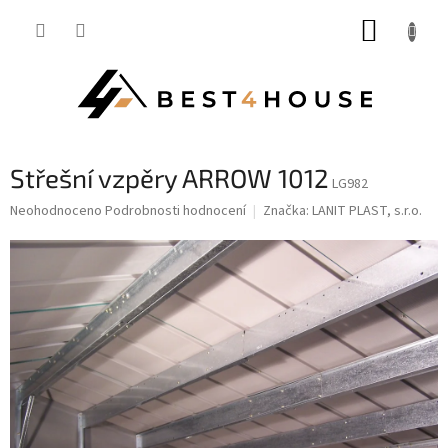
Přejít
NÁKUP
na
obsah
KOŠÍK
Střešní vzpěry ARROW 1012
LG982
Průměrné
Neohodnoceno
Podrobnosti hodnocení
Značka:
LANIT PLAST, s.r.o.
hodnocení
produktu
je
0,0
z
5
hvězdiček.