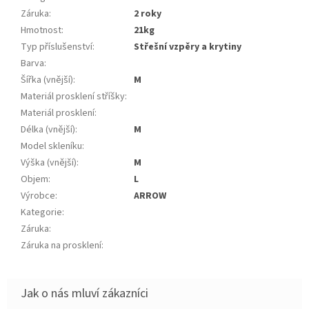
Záruka
:
2 roky
Hmotnost
:
21kg
Typ příslušenství
:
Střešní vzpěry a krytiny
Barva
:
Šířka (vnější)
:
m
Materiál prosklení stříšky
:
Materiál prosklení
:
Délka (vnější)
:
m
Model skleníku
:
Výška (vnější)
:
m
Objem
:
L
Výrobce
:
ARROW
Kategorie
:
Záruka
:
Záruka na prosklení
: