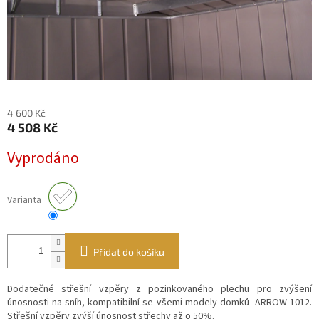
4 600 Kč
4 508 Kč
Měrná
Vyprodáno
cena:
Varianta
Přidat do košíku
Dodatečné s
třešní vzpěry
z pozinkovaného plechu
pro zvýšení
únosnosti na sníh,
kompatibilní se všemi modely domků ARROW 1012
.
Střešní v
zpěry zvýší únosnost střechy až o 50%.