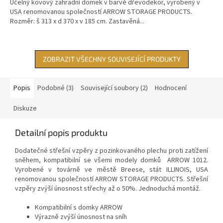
Účelný kovový zahradní domek v barvě dřevodekor, vyrobený v
USA renomovanou společností ARROW STORAGE PRODUCTS.
Rozměr: š 313 x d 370 x v 185 cm. Zastavěná...
ZOBRAZIT VŠECHNY SOUVISEJÍCÍ PRODUKTY
Popis
Podobné (3)
Související soubory (2)
Hodnocení
Diskuze
Detailní popis produktu
Dodatečné s
třešní vzpěry
z pozinkovaného plechu proti zatížení
sněhem
,
kompatibilní se všemi modely domků ARROW 1012
.
V
yrobené v továrně ve městě Breese, stát ILLINOIS, USA
renomovanou společností ARROW STORAGE PRODUCTS.
Střešní
v
zpěry zvýší únosnost střechy až o 50%. Jednoduchá montáž.
Kompatibilní s domky ARROW
V
ýrazně zvýší únosnost na sníh