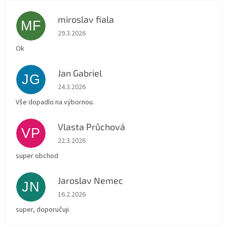
miroslav fiala
MF
Hodnocení obchodu je 5 z 5 hvězdiček.
29.3.2026
Ok
Jan Gabriel
JG
Hodnocení obchodu je 5 z 5 hvězdiček.
24.3.2026
Vše dopadlo na výbornou.
Vlasta Průchová
VP
Hodnocení obchodu je 5 z 5 hvězdiček.
22.3.2026
super obchod
Jaroslav Nemec
JN
Hodnocení obchodu je 5 z 5 hvězdiček.
16.2.2026
super, doporučuji