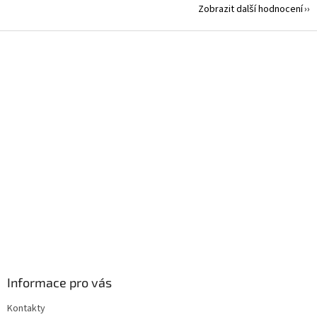
Zobrazit další hodnocení
Z
á
p
a
t
í
Informace pro vás
Kontakty