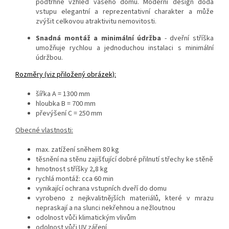
podtrhne vzhled vašeho domu. Moderní design dodá
vstupu elegantní a reprezentativní charakter a může
zvýšit celkovou atraktivitu nemovitosti.
Snadná montáž a minimální údržba
- dveřní stříška
umožňuje rychlou a jednoduchou instalaci s minimální
údržbou.
Rozměry (viz přiložený obrázek):
šířka A = 1300 mm
hloubka B = 700 mm
převýšení C = 250 mm
Obecné vlastnosti:
max. zatížení sněhem 80 kg
těsnění na stěnu zajišťující dobré přilnutí střechy ke stěně
hmotnost stříšky 2,8 kg
rychlá montáž: cca 60 min
vynikající ochrana vstupních dveří do domu
vyrobeno z nejkvalitnějších materiálů, které v mrazu
nepraskají a na slunci nekřehnou a nežloutnou
odolnost vůči klimatickým vlivům
odolnost vůči UV záření