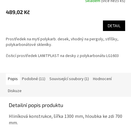
Skladem
(
více než5 ks
)
489,02 Kč
DETAIL
Prostředek na mytí polykarb. desek, vhodný na pergoly, stříšky,
polykarbonátové skleníky.
čisticí prostředek LANITPLAST na desky z polykarbonátu LG1603
Popis
Podobné (11)
Související soubory (1)
Hodnocení
Diskuze
Detailní popis produktu
Hliníková konstrukce, šířka 1300 mm, hloubka ke zdi 700
mm.