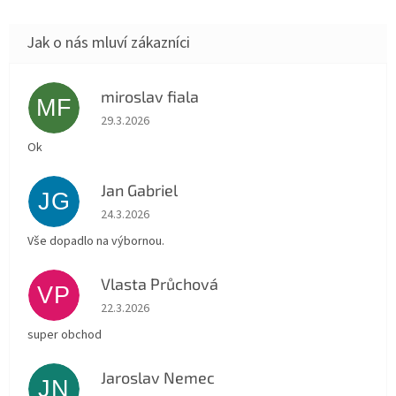
miroslav fiala
MF
Hodnocení obchodu je 5 z 5 hvězdiček.
29.3.2026
Ok
Jan Gabriel
JG
Hodnocení obchodu je 5 z 5 hvězdiček.
24.3.2026
Vše dopadlo na výbornou.
Vlasta Průchová
VP
Hodnocení obchodu je 5 z 5 hvězdiček.
22.3.2026
super obchod
Jaroslav Nemec
JN