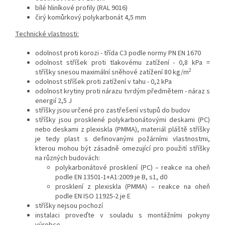
bílé hliníkové profily (RAL 9016)
čirý komůrkový polykarbonát 4,5 mm
Technické vlastnosti:
odolnost proti korozi - třída C3 podle normy PN EN 1670
odolnost stříšek proti tlakovému zatížení - 0,8 kPa =
2
stříšky snesou maximální sněhové zatížení 80 kg/m
odolnost stříšek proti zatížení v tahu - 0,2 kPa
odolnost krytiny proti nárazu tvrdým předmětem - náraz s
energií 2,5 J
stříšky jsou určené pro zastřešení vstupů do budov
stříšky jsou prosklené polykarbonátovými deskami (PC)
nebo deskami z plexiskla (PMMA), materiál pláště stříšky
je tedy plast s definovanými požárními vlastnostmi,
kterou mohou být zásadně omezující pro použití stříšky
na různých budovách:
polykarbonátové prosklení (PC) – reakce na oheň
podle EN 13501-1+A1:2009 je B, s1, d0
prosklení z plexiskla (PMMA) – reakce na oheň
podle EN ISO 11925-2 je E
stříšky nejsou pochozí
instalaci proveďte v souladu s montážními pokyny