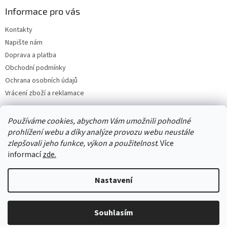
Informace pro vás
Kontakty
Napište nám
Doprava a platba
Obchodní podmínky
Ochrana osobních údajů
Vrácení zboží a reklamace
Používáme cookies, abychom Vám umožnili pohodlné
prohlížení webu a díky analýze provozu webu neustále
zlepšovali jeho funkce, výkon a použitelnost
. Více
informací
zde.
Nastavení
Vytvořil Shoptet
Souhlasím
Copyright 2026
Best4house
. Všechna práva vyhrazena.