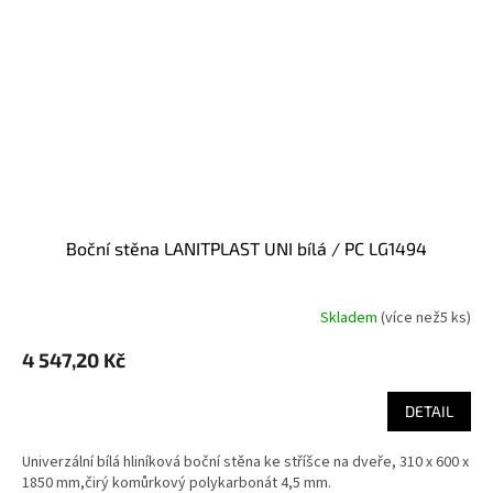
boční stěna LANITPLAST UNI bílá / PC LG1494
Skladem
(
více než5 ks
)
4 547,20 Kč
DETAIL
Univerzální bílá hliníková boční stěna ke stříšce na dveře, 310 x 600 x
1850 mm,čirý komůrkový polykarbonát 4,5 mm.