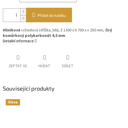
Přidat do košíku
Hliníková
vchodová stříška, bílá, š 1300 x h 700 x v 250 mm,
čirý
komůrkový polykarbonát 4,5 mm
.
Detailní informace
ZEPTAT SE
HLÍDAT
SDÍLET
Související produkty
Sleva