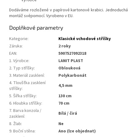
výrobce
Dodáváme rozložené v papírové kartonové krabici. Jednoduchá
montáž svépomocí. Vyrobeno v EU.
Doplňkové parametry
Kategorie
:
Klasické vchodové stříšky
Záruka
:
2 roky
EAN
:
5907527092318
1. Výrobce
:
LANIT PLAST
2. Typ stříšky
:
Oblouková
3. Materiál zasklení
:
Polykarbonát
4. Tloušťka zasklení
4,5 mm
stříšky
:
5. Šířka stříšky
:
130 cm
6. Hloubka stříšky
:
70 cm
7. Barva konzola /
Bílá / čirá
zasklení
:
8. Žlab
:
Ne
9. Boční stěna
:
Ano (lze objednat)