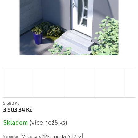
5 690 Kč
3 903,34 Kč
Měrná
Skladem
(
více než5 ks
)
cena:
Varianta