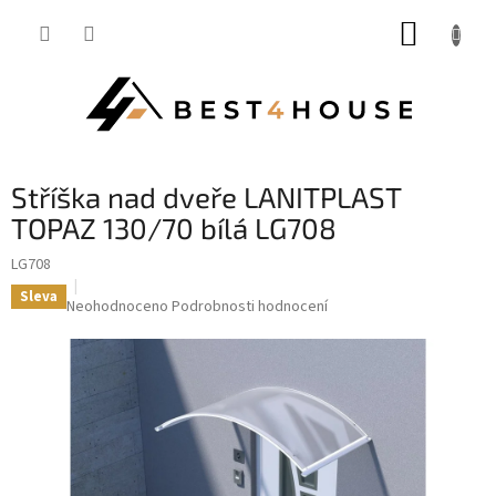
Přejít
NÁKUP
na
obsah
KOŠÍK
stříška nad dveře LANITPLAST
TOPAZ 130/70 bílá LG708
LG708
Sleva
Průměrné
Neohodnoceno
Podrobnosti hodnocení
hodnocení
produktu
je
0,0
z
5
hvězdiček.