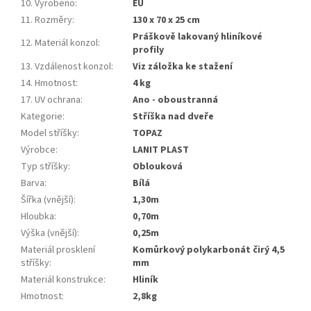
10. Vyrobeno
:
EU
11. Rozměry
:
130 x 70 x 25 cm
práškově lakovaný hliníkové
12. Materiál konzol
:
profily
13. Vzdálenost konzol
:
Viz záložka ke stažení
14. Hmotnost
:
4 kg
17. UV ochrana
:
Ano - oboustranná
Kategorie
:
stříška nad dveře
Model stříšky
:
TOPAZ
Výrobce
:
LANIT PLAST
Typ stříšky
:
oblouková
Barva
:
bílá
Šířka (vnější)
:
1,30m
Hloubka
:
0,70m
Výška (vnější)
:
0,25m
Materiál prosklení
komůrkový polykarbonát čirý 4,5
stříšky
:
mm
Materiál konstrukce
:
hliník
Hmotnost
:
2,8kg