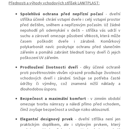
Přednosti a výhody vchodových stříšek LANITPLAST:
Spolehlivá ochrana před nepřízní počasí
- dveřní
stříška účinně chrání vstupní dveře i celý vstupní prostor
před deštěm, sněhem a nepříznivým počasím. Už žádné
nepohodlí při odemykání v dešti – stříška vás udrží v
suchu a zároveň omezuje působení vlhkosti, která může
časem poškodit dveře i zárubně. Komůrkový
polykarbonát navíc poskytuje ochranu před slunečním
zářením a pomáhá zabránit blednutí barvy dveří či jejich
poškození UV zářením.
Prodloužení životnosti dveří
- díky účinné ochraně
proti povětrnostním vlivům výrazně prodlužuje životnost
vchodových dveří i zárubní. Snižuje se potřeba časté
údržby či výměny, což znamená nižší náklady a
dlouhodobou úsporu.
Bezpečnost a maximální komfort
- v zimním období
omezuje tvorbu námrazy a náledí přímo před vchodem,
čímž zvyšuje bezpečnost a snižuje riziko uklouznutí.
Elegantní designový prvek
- dveřní stříška není jen
praktickým doplňkem, ale i stylovým prvkem, který