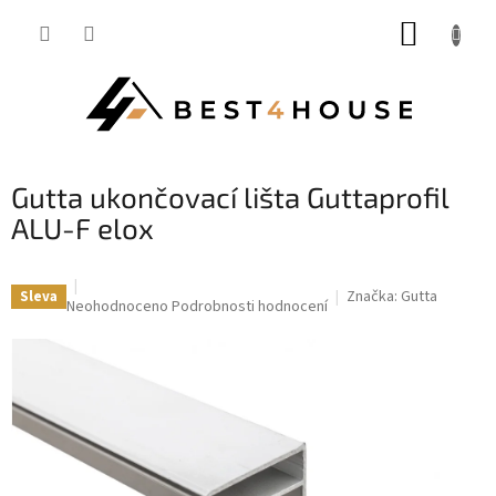
Přejít
NÁKUP
na
obsah
KOŠÍK
Gutta ukončovací lišta Guttaprofil
ALU-F elox
Značka:
Gutta
Sleva
Průměrné
Neohodnoceno
Podrobnosti hodnocení
hodnocení
produktu
je
0,0
z
5
hvězdiček.