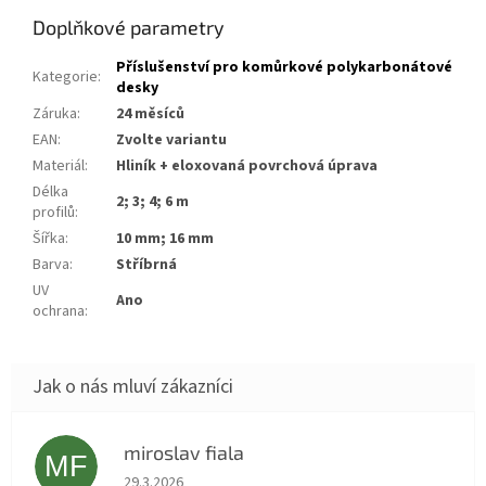
Doplňkové parametry
Příslušenství pro komůrkové polykarbonátové
Kategorie
:
desky
Záruka
:
24 měsíců
EAN
:
Zvolte variantu
Materiál
:
hliník + eloxovaná povrchová úprava
Délka
2; 3; 4; 6 m
profilů
:
Šířka
:
10 mm; 16 mm
Barva
:
stříbrná
UV
ano
ochrana
:
miroslav fiala
MF
Hodnocení obchodu je 5 z 5 hvězdiček.
29.3.2026