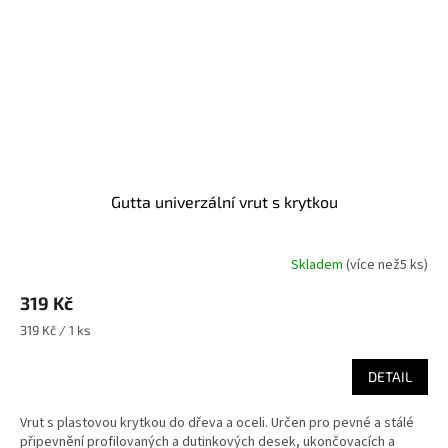
Gutta univerzální vrut s krytkou
Skladem
(
více než5 ks
)
319 Kč
Měrná
319 Kč / 1 ks
cena:
DETAIL
Vrut s plastovou krytkou do dřeva a oceli. Určen pro pevné a stálé
připevnění profilovaných a dutinkových desek, ukončovacích a