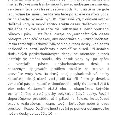
menší. Krokve jsou trámky nebo fošny rovnoběžné se směrem,
ve kterém teče po střeše dešťová voda. Kontralatě na pergole
jsou kolmé ke směru, ve kterém teče po střeše dešťová voda.
Sklon střechy by mněl být 10° (minimálně 7°), z důvodu odtoku
dešťové vody a samočistícího efektu desek dešťovou vodou.
Následně na krokve nalepte fólii Guttaband AL nebo podkladní
pěnovou pásku. Otevřené okraje polykarbonátových desek
přelepte ventilační páskou, aby nedocházelo k vnikání nečistot.
Páska zamezuje vsakování vlhkosti do dutinek desky, kde se tak
následně neusazují nečistoty a netvoří se plíseň. Při instalaci
dutinkových polykarbonátových desek se orientace dutinek
instaluje ve směru spádu, aby odtok vody byl po spádu
k ventilační pásce. Polykarbonátovou desku s
nasazeným spojovacím profilem položte na krokve a
upevněte vruty V2A. Na druhý okraj polykarbonátové desky
nasaďte podélný ukončovací profil. Na příčné okraje desek s
ventilační páskou nasaďte ukončovací profily Guttaprofil ALU-U
elox nebo Guttaprofil ALU-U elox s okapničkou. Sejměte
ochranné fólie z celé plochy polykarbonátové desky. Řezání
doporučujeme provádět ruční pilkou na železo, kotoučovou
pilou s rozbrušovacím diamantovým kotoučem nebo úhlovou
bruskou - flexou. Další možnost řezání je pomoci odlamovacího
nože u desky do tloušťky 10 mm.