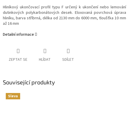
Hliníkový ukončovací profil typu F určený k ukončení nebo lemování
dutinkových polykarbonátových desek. Eloxovaná povrchová úprava
hliníku, barva stříbrná, délka od 2130 mm do 6000 mm, tloušťka 10 mm
až 16 mm
Detailní informace
ZEPTAT SE
HLÍDAT
SDÍLET
Související produkty
Sleva