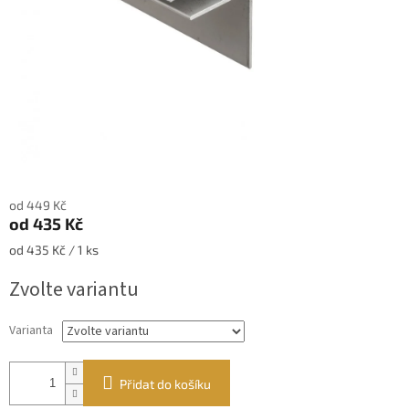
od 449 Kč
od
435 Kč
Měrná
od 435 Kč / 1 ks
cena:
Zvolte variantu
Varianta
Přidat do košíku