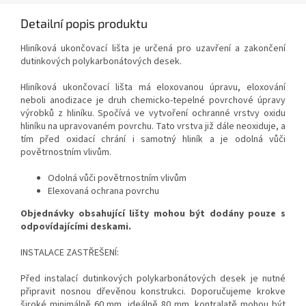
Detailní popis produktu
Hliníková ukončovací lišta je určená pro uzavření a zakončení
dutinkových polykarbonátových desek.
Hliníková ukončovací lišta má eloxovanou úpravu, eloxování
neboli anodizace je druh chemicko-tepelné povrchové úpravy
výrobků z hliníku. Spočívá ve vytvoření ochranné vrstvy oxidu
hliníku na upravovaném povrchu. Tato vrstva již dále neoxiduje, a
tím před oxidací chrání i samotný hliník a je odolná vůči
povětrnostním vlivům.
Odolná vůči povětrnostním vlivům
Elexovaná ochrana povrchu
Objednávky obsahující lišty mohou být dodány pouze s
odpovídajícími deskami.
INSTALACE ZASTŘEŠENÍ:
Před instalací dutinkových polykarbonátových desek je nutné
připravit nosnou dřevěnou konstrukci. Doporučujeme krokve
široké minimálně 60 mm, ideálně 80 mm, kontralatě mohou být