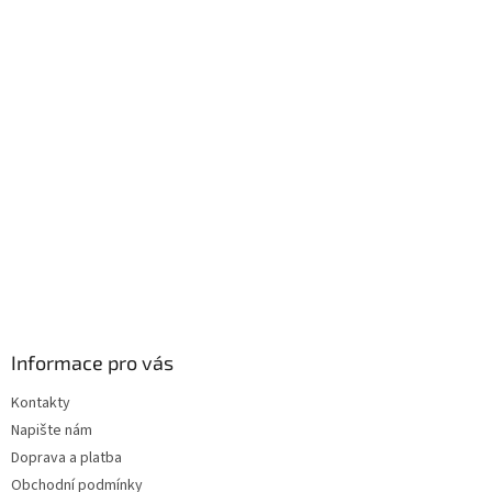
á
p
a
t
í
Informace pro vás
Kontakty
Napište nám
Doprava a platba
Obchodní podmínky