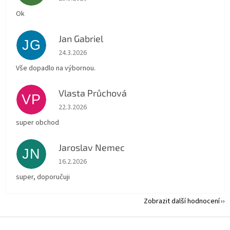
Ok
Jan Gabriel
JG
Hodnocení obchodu je 5 z 5 hvězdiček.
24.3.2026
Vše dopadlo na výbornou.
Vlasta Průchová
VP
Hodnocení obchodu je 5 z 5 hvězdiček.
22.3.2026
super obchod
Jaroslav Nemec
JN
Hodnocení obchodu je 5 z 5 hvězdiček.
16.2.2026
super, doporučuji
Zobrazit další hodnocení
Z