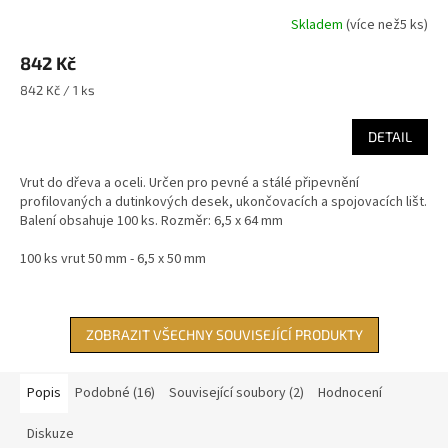
Skladem
(
více než5 ks
)
842 Kč
Měrná
842 Kč / 1 ks
cena:
DETAIL
Vrut do dřeva a oceli. Určen pro pevné a stálé připevnění
profilovaných a dutinkových desek, ukončovacích a spojovacích lišt.
Balení obsahuje 100 ks. Rozměr: 6,5 x 64 mm
100 ks vrut 50 mm - 6,5 x 50 mm
ZOBRAZIT VŠECHNY SOUVISEJÍCÍ PRODUKTY
Popis
Podobné (16)
Související soubory (2)
Hodnocení
Diskuze