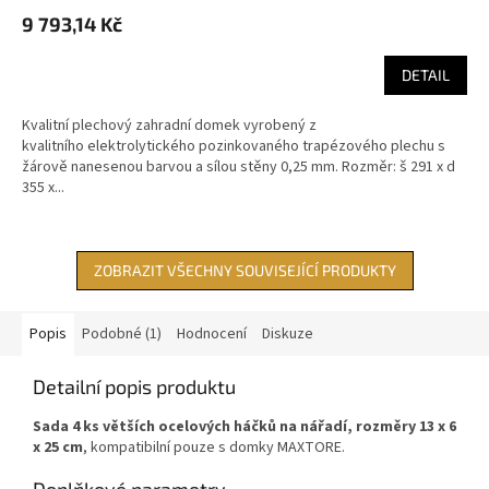
9 793,14 Kč
DETAIL
Kvalitní plechový zahradní domek vyrobený z
kvalitního elektrolytického pozinkovaného trapézového plechu s
žárově nanesenou barvou a sílou stěny 0,25 mm. Rozměr: š 291 x d
355 x...
ZOBRAZIT VŠECHNY SOUVISEJÍCÍ PRODUKTY
Popis
Podobné (1)
Hodnocení
Diskuze
Detailní popis produktu
Sada 4 ks větších ocelových háčků na nářadí, rozměry 13 x 6
x 25 cm
, kompatibilní pouze s domky MAXTORE.