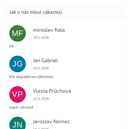
miroslav fiala
MF
Hodnocení obchodu je 5 z 5 hvězdiček.
29.3.2026
Ok
Jan Gabriel
JG
Hodnocení obchodu je 5 z 5 hvězdiček.
24.3.2026
Vše dopadlo na výbornou.
Vlasta Průchová
VP
Hodnocení obchodu je 5 z 5 hvězdiček.
22.3.2026
super obchod
Jaroslav Nemec
JN
Hodnocení obchodu je 5 z 5 hvězdiček.