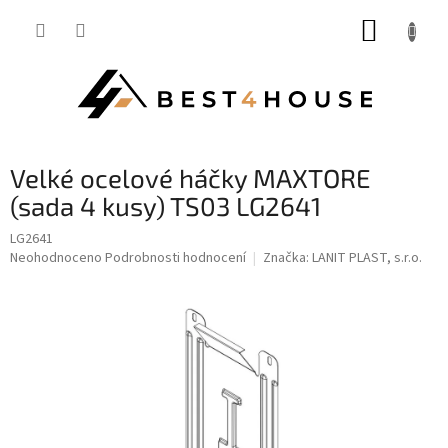
Přejít
NÁKUP
na
obsah
KOŠÍK
velké ocelové háčky MAXTORE
(sada 4 kusy) TS03 LG2641
LG2641
Průměrné
Neohodnoceno
Podrobnosti hodnocení
Značka:
LANIT PLAST, s.r.o.
hodnocení
produktu
je
0,0
z
5
hvězdiček.