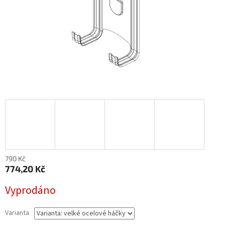
790 Kč
774,20 Kč
Měrná
Vyprodáno
cena:
Varianta