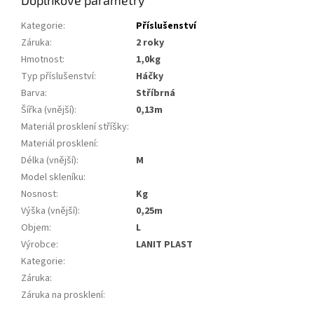
Doplňkové parametry
Kategorie
:
Příslušenství
Záruka
:
2 roky
Hmotnost
:
1,0kg
Typ příslušenství
:
Háčky
Barva
:
stříbrná
Šířka (vnější)
:
0,13m
Materiál prosklení stříšky
:
Materiál prosklení
:
Délka (vnější)
:
m
Model skleníku
:
Nosnost
:
kg
Výška (vnější)
:
0,25m
Objem
:
L
Výrobce
:
LANIT PLAST
Kategorie
:
Záruka
:
Záruka na prosklení
: