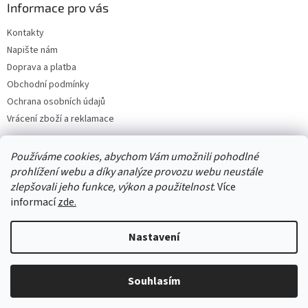
Informace pro vás
Kontakty
Napište nám
Doprava a platba
Obchodní podmínky
Ochrana osobních údajů
Vrácení zboží a reklamace
Používáme cookies, abychom Vám umožnili pohodlné
prohlížení webu a díky analýze provozu webu neustále
zlepšovali jeho funkce, výkon a použitelnost
. Více
informací
zde.
Nastavení
Vytvořil Shoptet
Souhlasím
Copyright 2026
Best4house
. Všechna práva vyhrazena.