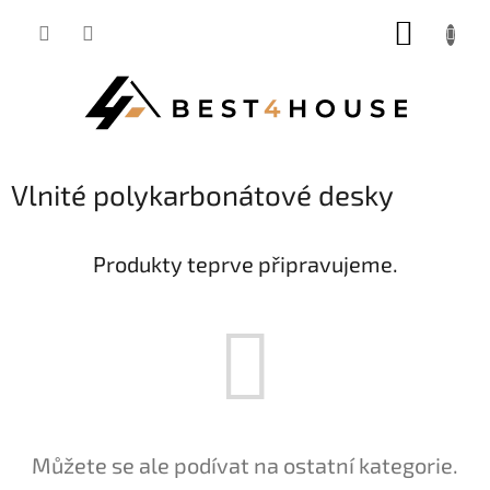
Přejít
NÁKUP
na
obsah
KOŠÍK
Vlnité polykarbonátové desky
Produkty teprve připravujeme.
Můžete se ale podívat na ostatní kategorie.