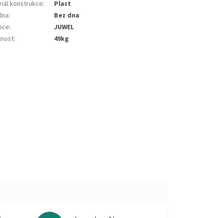
riál konstrukce
:
plast
dna
:
bez dna
bce
:
JUWEL
nost
:
49kg