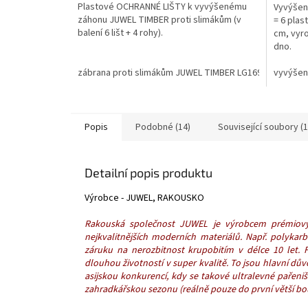
Plastové OCHRANNÉ LIŠTY k vyvýšenému
Vyvýšen
záhonu JUWEL TIMBER proti slimákům (v
= 6 plas
balení 6 lišt + 4 rohy).
cm, vyr
dno.
zábrana proti slimákům JUWEL TIMBER LG1693
vyvýšen
Popis
Podobné (14)
Související soubory (1
Detailní popis produktu
Výrobce - JUWEL, RAKOUSKO
Rakouská společnost JUWEL je výrobcem prémiov
nejkvalitnějších moderních materiálů. Např. polyka
záruku na nerozbitnost krupobitím v délce 10 let.
dlouhou životností v super kvalitě. To jsou hlavní d
asijskou konkurencí,
kdy se takové ultralevné pařeniš
zahradkářskou sezonu (reálně pouze do první větší bo