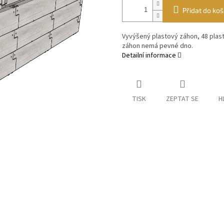
Přidat do koš
Vyvýšený plastový záhon, 48 plas
záhon nemá pevné dno.
Detailní informace
TISK
ZEPTAT SE
H