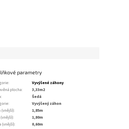
lňkové parametry
gorie
:
Vyvýšené záhony
avěná plocha
:
3,33m2
a
:
šedá
gorie
:
vyvýšený záhon
 (vnější)
:
1,85m
 (vnější)
:
1,80m
 (vnější)
:
0,60m