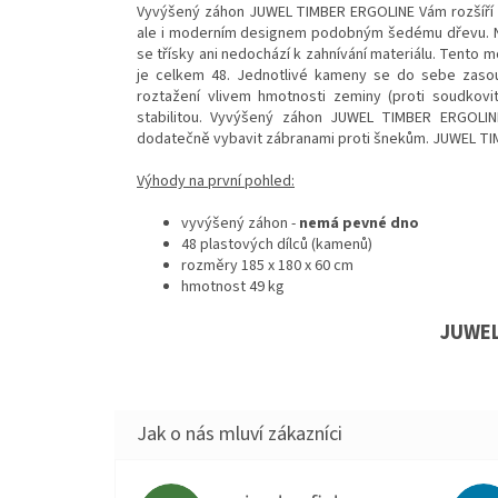
Vyvýšený záhon JUWEL TIMBER ERGOLINE Vám rozšíří z
ale i moderním designem podobným šedému dřevu. Na
se třísky ani nedochází k zahnívání materiálu. Tento
je celkem 48. Jednotlivé kameny se do sebe zasouv
roztažení vlivem hmotnosti zeminy (proti soudkovi
stabilitou. Vyvýšený záhon JUWEL TIMBER ERGOLIN
dodatečně vybavit zábranami proti šnekům. JUWEL T
Výhody na první pohled:
vyvýšený záhon -
nemá pevné dno
48 plastových dílců (kamenů)
rozměry 185 x 180 x 60 cm
hmotnost 49 kg
JUWEL