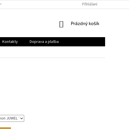
PODMÍNKY
OCHRANA OSOBNÍCH ÚDAJŮ
Přihlášení
VRÁCENÍ ZBOŽÍ A REKLAMAC
NÁKUPNÍ
Prázdný košík
KOŠÍK
Kontakty
Doprava a platba