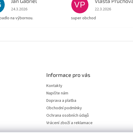
Jan Gabriel
Vlasta Průchov
G
VP
Hodnocení obchodu je 5 z 5 hvězdiček.
Hodnocení obchodu je
24.3.2026
22.3.2026
padlo na výbornou.
super obchod
Informace pro vás
Kontakty
Napište nám
Doprava a platba
Obchodní podmínky
Ochrana osobních údajů
Vrácení zboží a reklamace