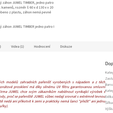
ý záhon JUWEL TIMBER, jedno patro
t. kamenů, rozměr š 60 x d 130 x v 20
obeno z plastu, záhon nemá pevné
ý záhon JUWEL TIMBER jedno patro LG1691
)
Videa (1)
Hodnocení
Diskuze
Dop
Kate
Zast
ých modelů zahradních pařenišť vyrobených s nápadem a z těch
Barv
rbonátové prosklení má díky silnému UV filtru garantovanou smluvní
Kate
 Firma JUWEL chce svým zákazníkům nabídnout vynikající výrobek s
ůvody, proč se pařeniště JUWEL vůbec nedají srovnat s extrémně levnou
Délka
tě nedá ani přikotvit k zemi a prakticky nemá šanci "přežít" ani jednu
Šířka
uřky).
Výška