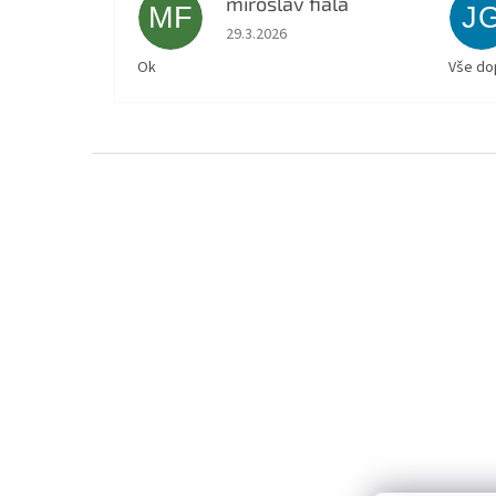
miroslav fiala
MF
J
Hodnocení obchodu je 5 z 5 hvězdiček.
29.3.2026
Ok
Vše do
Z
á
p
a
t
í