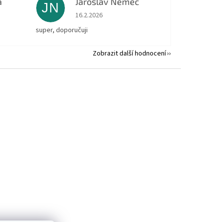
á
Jaroslav Nemec
JN
 5 z 5 hvězdiček.
Hodnocení obchodu je 5 z 5 hvězdiček.
16.2.2026
super, doporučuji
Zobrazit další hodnocení