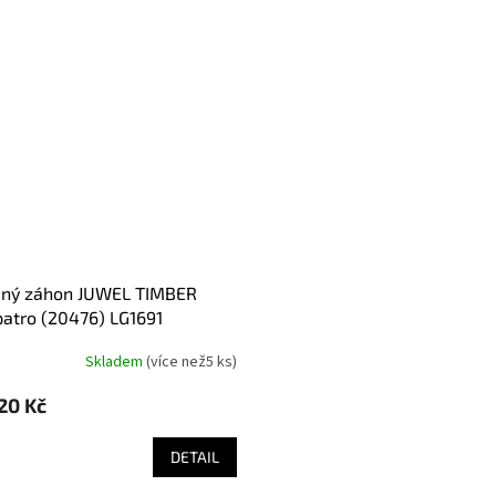
patro (20476) LG1691
Skladem
(
více než5 ks
)
20 Kč
DETAIL