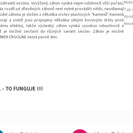
Mate
ahradní sezónu. Vyvýšený záhon vyniká nejen odolností vůči počasí,
 rozdíl od dřevěných záhonů není nutné provádět nátěr, neodlamují
Typ 
 model záhonu je složen z několika vrstev plastových "kamenů". Kamenů
Výro
ají a uvnitř jsou propojeny několika silnými kovovými dráty proti
Hmot
tému efektu), takže výsledný záhon vyniká vysokou robustností a
E je možné sestavit do různých variant sestav. Záhon je možné
IMBER ERGOLINE nemá pevné dno.
 - TO FUNGUJE !!!