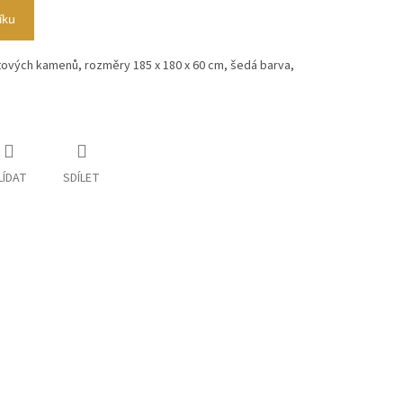
íku
tových kamenů, rozměry 185 x 180 x 60 cm, šedá barva,
LÍDAT
SDÍLET