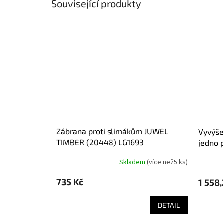
Související produkty
zábrana proti slimákům JUWEL
vyvýšený záhon JUWEL TIMBER
TIMBER (20448) LG1693
jedno 
Skladem
(
více než5 ks
)
735 Kč
1 558,
DETAIL