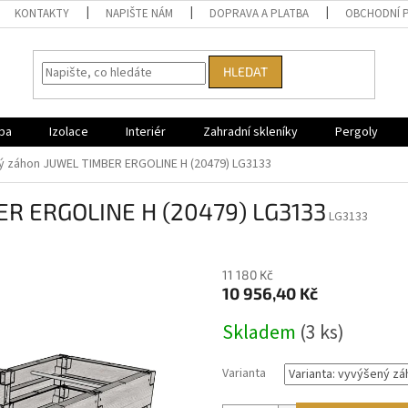
KONTAKTY
NAPIŠTE NÁM
DOPRAVA A PLATBA
OBCHODNÍ 
HLEDAT
ba
Izolace
Interiér
Zahradní skleníky
Pergoly
ý záhon JUWEL TIMBER ERGOLINE H (20479) LG3133
ER ERGOLINE H (20479) LG3133
LG3133
11 180 Kč
10 956,40 Kč
Měrná
Skladem
(
3 ks
)
cena:
Varianta