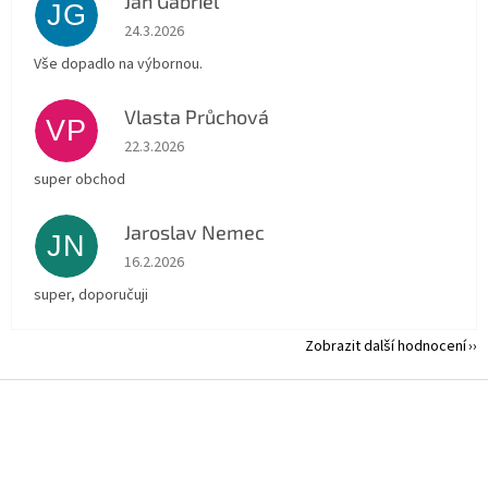
Jan Gabriel
JG
Hodnocení obchodu je 5 z 5 hvězdiček.
24.3.2026
Vše dopadlo na výbornou.
Vlasta Průchová
VP
Hodnocení obchodu je 5 z 5 hvězdiček.
22.3.2026
super obchod
Jaroslav Nemec
JN
Hodnocení obchodu je 5 z 5 hvězdiček.
16.2.2026
super, doporučuji
Zobrazit další hodnocení
Z
á
p
a
t