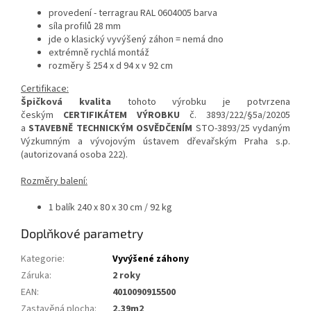
provedení - terragrau RAL 0604005 barva
síla profilů 28 mm
jde o klasický vyvýšený záhon = nemá dno
extrémně rychlá montáž
rozměry š 254 x d 94 x v 92 cm
Certifikace:
Špičková kvalita
tohoto výrobku je potvrzena
českým
CERTIFIKÁTEM VÝROBKU
č. 3893/222/§5a/20205
a
STAVEBNĚ TECHNICKÝM OSVĚDČENÍM
STO-3893/25 vydaným
Výzkumným a vývojovým ústavem dřevařským Praha s.p.
(autorizovaná osoba 222).
Rozměry balení:
1 balík 240 x 80 x 30 cm / 92 kg
Doplňkové parametry
Kategorie
:
Vyvýšené záhony
Záruka
:
2 roky
EAN
:
4010090915500
Zastavěná plocha
:
2,39m2