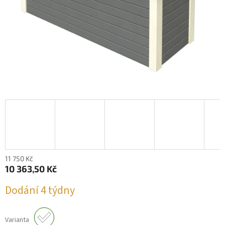
11 750 Kč
10 363,50 Kč
Měrná
Dodání 4 týdny
cena:
Varianta