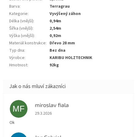
Barva
:
terragrau
Kategorie
:
vyvýšený záhon
Délka (vnější)
:
0,94m
Šířka (vnější)
:
2,54m
Výška (vnější)
:
0,92m
Materiál konstrukce
:
dřevo 28 mm
Typ dna
:
bez dna
Výrobce
:
KARIBU HOLZTECHNIK
Hmotnost
:
92kg
miroslav fiala
MF
Hodnocení obchodu je 5 z 5 hvězdiček.
29.3.2026
Ok