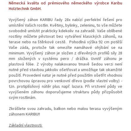
Německá kvalita od prémiového německého výrobce Karibu
Holztechnik GmbH.
Vyvýšený záhon KARIBU řady 28x nabízí perfektní řešení pro
umístění Vašich rostlin. Květiny, bylinky, zeleninu, to vše můžete
svobodně umístit prakticky kdekoliv na zahradě. Vaše oblíbené
rostliny můžete pěstovat bez vytváření klasických záhonů, na
terase nebo na štěrkové cestě. Pohodlná výška 92 cm potěší
Vaše záda, protože tak omezíte namáhavé ohýbání se na
minimum. Vyvýšený záhon je složen z dřevěných profilů síly 28
mm složených v systému pero / drážka. Uvnitř záhonu je
plastová fólie. Z výroby nalakovanou tmavě šedou verzi není
nutné před stavbou jakkoliv ošetřovat a umožňuje tak okamžité
použití. Provedení natur je nutné před použitím ošetřit vhodnou
povrchovou úpravou pro venkovní dřevo (podle vlastní volby) -
tzn. protiplísňový nátěr plus např. lazura. Při vrstvení půdy ve
vyvýšeném záhonu doporučujeme strukturu půdy přizpůsobit
svým rostlinám.
Zkrášlete svou zahradu, balkon nebo malou terasu vyvýšeným
záhonem KARIBU!!
Základní vlastnosti: