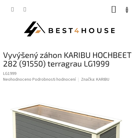
Přejít
NÁKUP
na
obsah
KOŠÍK
vyvýšený záhon KARIBU HOCHBEET
282 (91550) terragrau LG1999
LG1999
Průměrné
Neohodnoceno
Podrobnosti hodnocení
Značka:
KARIBU
hodnocení
produktu
je
0,0
z
5
hvězdiček.