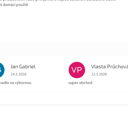
í domácí použití
Jan Gabriel
Vlasta Průchov
G
VP
Hodnocení obchodu je 5 z 5 hvězdiček.
Hodnocení obchodu je
24.3.2026
22.3.2026
padlo na výbornou.
super obchod