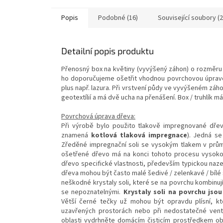
Popis
Podobné (16)
Související soubory (2
Detailní popis produktu
Přenosný box na květiny (vyvýšený záhon) o rozměru š
ho doporučujeme ošetřit vhodnou povrchovou úpravou 
plus např. lazura. Při vrstvení půdy ve vyvýšeném záh
geotextílií a má dvě ucha na přenášení. Box / truhlík má
Povrchová úprava dřeva:
Při výrobě bylo použito tlakově impregnované dře
znamená
kotlová tlaková impregnace
).
Jedná se 
Zředěné impregnační soli se vysokým tlakem v průmy
ošetřené dřevo má na konci tohoto procesu vysoko
dřevo specifické vlastnosti, především typickou naz
dřeva mohou být často malé šedivé / zelenkavé / bílé s
neškodné krystaly soli, které se na povrchu kombinuj
se nepoznatelnými.
Krystaly soli na povrchu jso
Větší černé tečky už mohou být opravdu plísní, k
uzavřených prostorách nebo při nedostatečné ventila
oblasti vydrhněte domácím čisticím prostředkem obs