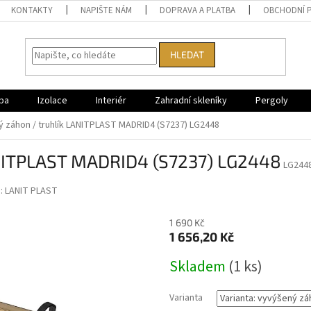
KONTAKTY
NAPIŠTE NÁM
DOPRAVA A PLATBA
OBCHODNÍ 
HLEDAT
ba
Izolace
Interiér
Zahradní skleníky
Pergoly
 záhon / truhlík LANITPLAST MADRID4 (S7237) LG2448
LANITPLAST MADRID4 (S7237) LG2448
LG244
:
LANIT PLAST
1 690 Kč
1 656,20 Kč
Měrná
Skladem
(
1 ks
)
cena:
Varianta