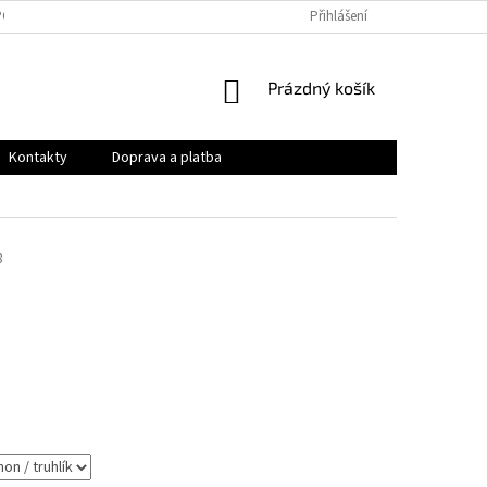
PODMÍNKY
OCHRANA OSOBNÍCH ÚDAJŮ
Přihlášení
VRÁCENÍ ZBOŽÍ A REKLAMAC
NÁKUPNÍ
Prázdný košík
KOŠÍK
Kontakty
Doprava a platba
8