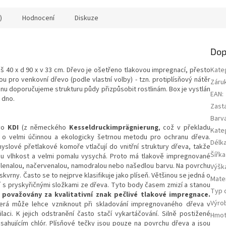
)
Hodnocení
Diskuze
Dop
 40 x d 90 x v 33 cm. Dřevo je ošetřeno tlakovou impregnací, přesto
Kate
pro venkovní dřevo (podle vlastní volby) - tzn. protiplísňový nátěr
Záru
onu doporučujeme strukturu půdy přizpůsobit rostlinám. Box je vystlán
EAN
:
 dno.
Zast
Barv
vo
KDI
(
z německého
Kesseldruckimprägnierung
, což v překladu
Kate
o velmi účinnou a ekologicky šetrnou metodu pro ochranu dřeva.
Délka
slové přetlakové komoře vtlačují do vnitřní struktury dřeva, takže
Šířka
u vlhkost a velmi pomalu vysychá. Proto má tlakově impregnované
elenalou, načervenalou, namodralou nebo našedlou barvu. Na povrchu
Výška
kvrny. Často se to nejprve klasifikuje jako plíseň. Většinou se jedná o
Mate
í s pryskyřičnými složkami ze dřeva. Tyto body časem zmizí a stanou
Typ 
u považovány za kvalitativní znak pečlivé tlakové impregnace.
Výro
terá může lehce vzniknout při skladování impregnovaného dřeva v
ci. K jejich odstranění často stačí vykartáčování. Silně postižené
Hmot
ahujícím chlór. Plísňové tečky jsou pouze na povrchu dřeva a jsou