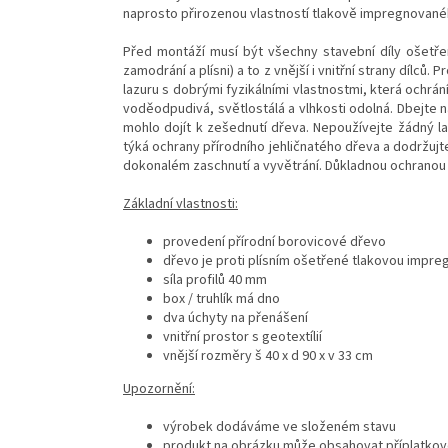
naprosto přirozenou vlastností tlakově impregnované
Před montáží musí být všechny stavební díly ošetře
zamodrání a plísni) a to z vnější i vnitřní strany dílců
lazuru s dobrými fyzikálními vlastnostmi, která ochrán
voděodpudivá, světlostálá a vlhkosti odolná. Dbejte 
mohlo dojít k zešednutí dřeva. Nepoužívejte žádný 
týká ochrany přírodního jehličnatého dřeva a dodržuj
dokonalém zaschnutí a vyvětrání. Důkladnou ochranou 
Základní vlastnosti:
provedení přírodní borovicové dřevo
dřevo je proti plísním ošetřené tlakovou impreg
síla profilů 40 mm
box / truhlík má dno
dva úchyty na přenášení
vnitřní prostor s geotextílií
vnější rozměry š 40 x d 90 x v 33 cm
Upozornění:
výrobek dodáváme ve složeném stavu
produkt na obrázku může obsahovat příplatkové