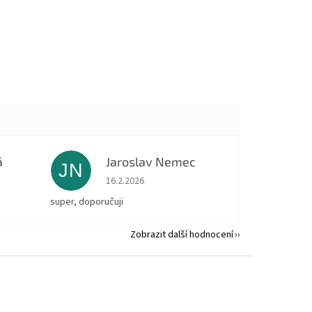
á
Jaroslav Nemec
JN
 5 z 5 hvězdiček.
Hodnocení obchodu je 5 z 5 hvězdiček.
16.2.2026
super, doporučuji
Zobrazit další hodnocení