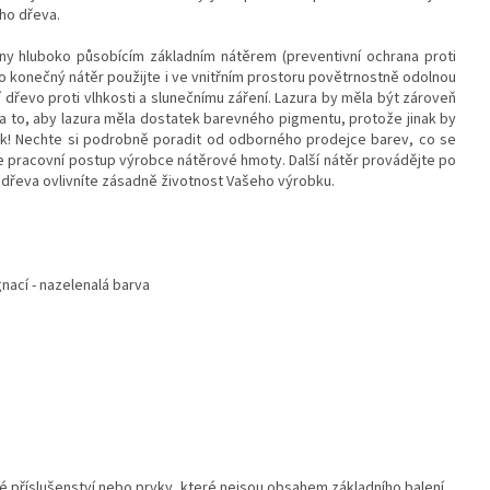
ho dřeva.
ny hluboko působícím základním nátěrem (preventivní ochrana proti
. Pro konečný nátěr použijte i ve vnitřním prostoru povětrnostně odolnou
í dřevo proti vlhkosti a slunečnímu záření. Lazura by měla být zároveň
na to, aby lazura měla dostatek barevného pigmentu, protože jinak by
lak! Nechte si podrobně poradit od odborného prodejce barev, co se
te pracovní postup výrobce nátěrové hmoty. Další nátěr provádějte po
dřeva ovlivníte zásadně životnost Vašeho výrobku.
nací - nazelenalá barva
 příslušenství nebo prvky, které nejsou obsahem základního balení