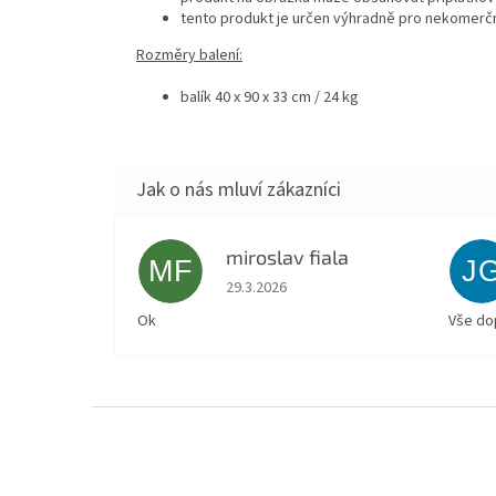
tento produkt je určen výhradně pro nekomerčn
Rozměry balení:
balík 40 x 90 x 33 cm / 24 kg
miroslav fiala
MF
J
Hodnocení obchodu je 5 z 5 hvězdiček.
29.3.2026
Ok
Vše do
Z
á
p
a