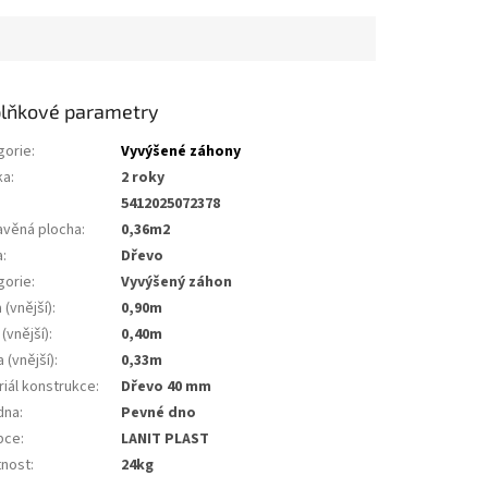
lňkové parametry
gorie
:
Vyvýšené záhony
ka
:
2 roky
5412025072378
avěná plocha
:
0,36m2
a
:
dřevo
gorie
:
vyvýšený záhon
 (vnější)
:
0,90m
 (vnější)
:
0,40m
 (vnější)
:
0,33m
riál konstrukce
:
dřevo 40 mm
dna
:
pevné dno
bce
:
LANIT PLAST
nost
:
24kg