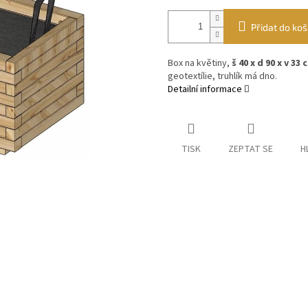
Přidat do koš
Box na květiny,
š 40 x d 90 x v 33 
geotextílie, truhlík má dno.
Detailní informace
TISK
ZEPTAT SE
H