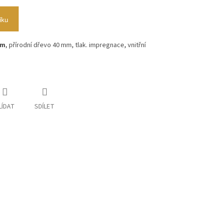
íku
cm
, přírodní dřevo 40 mm, tlak. impregnace, vnitřní
LÍDAT
SDÍLET