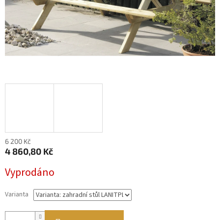
6 200 Kč
4 860,80 Kč
Měrná
Vyprodáno
cena:
Varianta