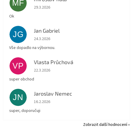
MF
Hodnocení obchodu je 5 z 5 hvězdiček.
29.3.2026
Ok
Jan Gabriel
JG
Hodnocení obchodu je 5 z 5 hvězdiček.
24.3.2026
Vše dopadlo na výbornou.
Vlasta Průchová
VP
Hodnocení obchodu je 5 z 5 hvězdiček.
22.3.2026
super obchod
Jaroslav Nemec
JN
Hodnocení obchodu je 5 z 5 hvězdiček.
16.2.2026
super, doporučuji
Zobrazit další hodnocení