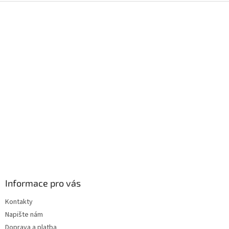
Z
á
p
a
t
í
Informace pro vás
Kontakty
Napište nám
Doprava a platba