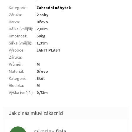
Kategorie
:
Zahradní nábytek
Záruka
:
2 roky
Barva
:
dřevo
Délka (vnější)
:
2,00m
Hmotnost
:
50kg
Šířka (vnější)
:
1,39m
Výrobce
:
LANIT PLAST
Záruka
:
Průměr
:
m
Materiál
:
dřevo
Kategorie
:
stůl
Hloubka
:
m
Výška (vnější)
:
0,73m
miroslav fiala