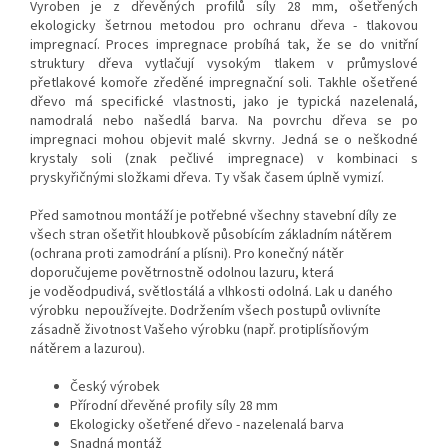
Vyroben je z dřevěných profilů síly 28 mm, o
šetřených
ekologicky šetrnou metodou pro ochranu dřeva - tlakovou
impregnací. Proces impregnace probíhá tak, že se do vnitřní
struktury dřeva vytlačují vysokým tlakem v průmyslové
přetlakové komoře zředěné impregnační soli. Takhle ošetřené
dřevo má specifické vlastnosti, jako je typická nazelenalá,
namodralá nebo našedlá barva. Na povrchu dřeva se po
impregnaci mohou objevit malé skvrny. Jedná se o neškodné
krystaly soli (znak pečlivé impregnace) v kombinaci s
pryskyřičnými složkami dřeva. Ty však časem úplně vymizí.
Před samotnou montáží je potřebné všechny stavební díly ze
všech stran ošetřit hloubkově působícím základním nátěrem
(ochrana proti zamodrání a plísni). Pro konečný nátěr
doporučujeme povětrnostně odolnou lazuru, která
je voděodpudivá, světlostálá a vlhkosti odolná. Lak u daného
výrobku nepoužívejte. Dodržením všech postupů ovlivníte
zásadně životnost Vašeho výrobku (např. protiplísňovým
nátěrem a lazurou).
Český výrobek
Přírodní dřevěné profily síly 28 mm
Ekologicky ošetřené dřevo - nazelenalá barva
Snadná montáž