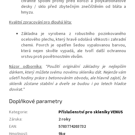
chráníte spodní profily před korozí a polykarbonátové
desky / sklo před zbytečným znečištěním od bláta a
hmyzu.
Kvalitní zpracování pro dlouhá léta:
Základna je vyrobena z robustního pozinkovaného
ocelového plechu, který hravě odolává vlhkosti i zahradní
chemii. Povrch je opatřen šedou vypalovanou barvou,
která nejen skvěle vypadá, ale tvoří další ochrannou
vrstvu proti povětrnostním vlivům.
Názor odborníka:
"Použití originální základny je nejlepším
dárkem, který můžete svému novému skleníku dát. Nejenže vám
ušetří hodiny práce s betonováním obvodu, ale hlavně zajistí, že
skleník zůstane stabilní a dveře se budou i po letech hladce
dovírat."
Doplňkové parametry
Kategorie
:
Příslušenství pro skleníky VENUS
Záruka
:
2 roky
EAN
:
5703774203732
Hmotnost
:
9kg