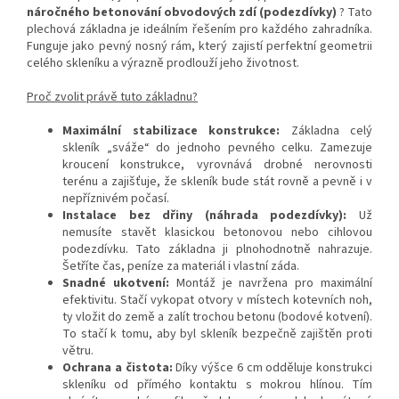
náročného betonování obvodových zdí (podezdívky)
? Tato
plechová základna je ideálním řešením pro každého zahradníka.
Funguje jako pevný nosný rám, který zajistí perfektní geometrii
celého skleníku a výrazně prodlouží jeho životnost.
Proč zvolit právě tuto základnu?
Maximální stabilizace konstrukce:
Základna celý
skleník „sváže“ do jednoho pevného celku. Zamezuje
kroucení konstrukce, vyrovnává drobné nerovnosti
terénu a zajišťuje, že skleník bude stát rovně a pevně i v
nepříznivém počasí.
Instalace bez dřiny (náhrada podezdívky):
Už
nemusíte stavět klasickou betonovou nebo cihlovou
podezdívku. Tato základna ji plnohodnotně nahrazuje.
Šetříte čas, peníze za materiál i vlastní záda.
Snadné ukotvení:
Montáž je navržena pro maximální
efektivitu. Stačí vykopat otvory v místech kotevních noh,
ty vložit do země a zalít trochou betonu (bodové kotvení).
To stačí k tomu, aby byl skleník bezpečně zajištěn proti
větru.
Ochrana a čistota:
Díky výšce 6 cm odděluje konstrukci
skleníku od přímého kontaktu s mokrou hlínou. Tím