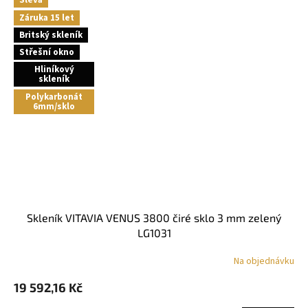
Sleva
Záruka 15 let
Britský skleník
Střešní okno
Hliníkový
skleník
Polykarbonát
6mm/sklo
skleník VITAVIA VENUS 3800 čiré sklo 3 mm zelený
LG1031
Na objednávku
19 592,16 Kč