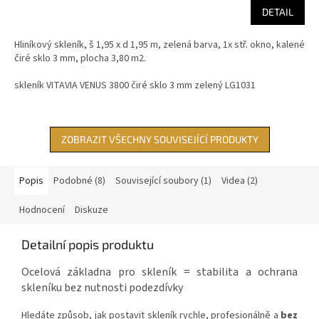
DETAIL
Hliníkový skleník, š 1,95 x d 1,95 m, zelená barva, 1x stř. okno, kalené
čiré sklo 3 mm, plocha 3,80 m2.
skleník VITAVIA VENUS 3800 čiré sklo 3 mm zelený LG1031
ZOBRAZIT VŠECHNY SOUVISEJÍCÍ PRODUKTY
Popis
Podobné (8)
Související soubory (1)
Videa (2)
Hodnocení
Diskuze
Detailní popis produktu
Ocelová základna pro skleník = stabilita a ochrana
skleníku bez nutnosti podezdívky
Hledáte způsob, jak postavit skleník rychle, profesionálně a
bez