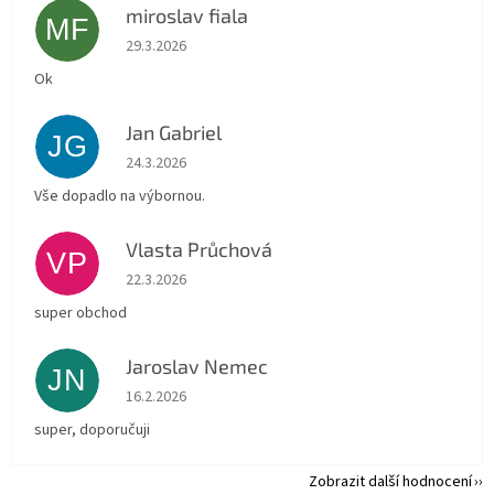
miroslav fiala
MF
Hodnocení obchodu je 5 z 5 hvězdiček.
29.3.2026
Ok
Jan Gabriel
JG
Hodnocení obchodu je 5 z 5 hvězdiček.
24.3.2026
Vše dopadlo na výbornou.
Vlasta Průchová
VP
Hodnocení obchodu je 5 z 5 hvězdiček.
22.3.2026
super obchod
Jaroslav Nemec
JN
Hodnocení obchodu je 5 z 5 hvězdiček.
16.2.2026
super, doporučuji
Zobrazit další hodnocení