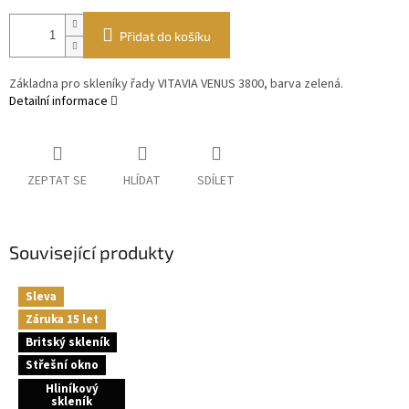
Přidat do košíku
Základna pro skleníky řady VITAVIA VENUS 3800, barva zelená.
Detailní informace
ZEPTAT SE
HLÍDAT
SDÍLET
Související produkty
Sleva
Záruka 15 let
Britský skleník
Střešní okno
Hliníkový
skleník