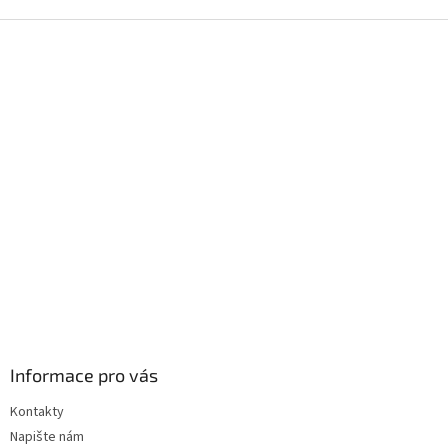
Z
á
p
a
t
í
Informace pro vás
Kontakty
Napište nám