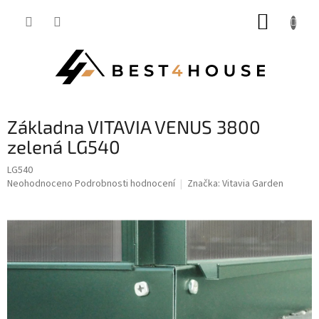
Přejít
NÁKUP
na
obsah
KOŠÍK
základna VITAVIA VENUS 3800
zelená LG540
LG540
Průměrné
Neohodnoceno
Podrobnosti hodnocení
Značka:
Vitavia Garden
hodnocení
produktu
je
0,0
z
5
hvězdiček.