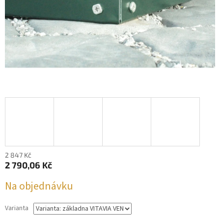
2 847 Kč
2 790,06 Kč
Měrná
Na objednávku
cena:
Varianta