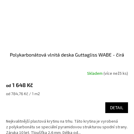
Polykarbonátová vlnitá deska Guttagliss WABE - čirá
Skladem
(
více než5 ks
)
1 648 Kč
od
Měrná
od 784,76 Kč / 1 m2
cena:
DETAIL
Nejkvalitnější plastová krytinu na trhu. Táto krytina je vyrobená
z polykarbonátu se speciální pyramidovou strukturou spodní strany.
Záruka 10 let. Tloušťka 2,6 mm. Délka od...