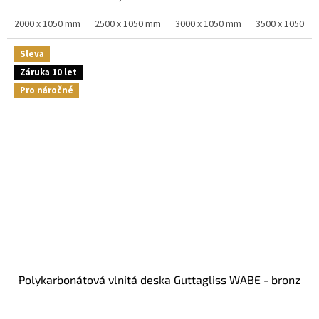
2000 x 1050 mm
2500 x 1050 mm
3000 x 1050 mm
3500 x 1050 m
Sleva
Záruka 10 let
Pro náročné
Polykarbonátová vlnitá deska Guttagliss WABE - bronz