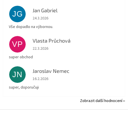
Jan Gabriel
JG
Hodnocení obchodu je 5 z 5 hvězdiček.
24.3.2026
Vše dopadlo na výbornou.
Vlasta Průchová
VP
Hodnocení obchodu je 5 z 5 hvězdiček.
22.3.2026
super obchod
Jaroslav Nemec
JN
Hodnocení obchodu je 5 z 5 hvězdiček.
16.2.2026
super, doporučuji
Zobrazit další hodnocení
Z
á
p