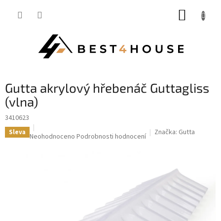
Přejít
NÁKUP
na
obsah
KOŠÍK
Gutta akrylový hřebenáč Guttagliss
(vlna)
3410623
Značka:
Gutta
Sleva
Průměrné
Neohodnoceno
Podrobnosti hodnocení
hodnocení
produktu
je
0,0
z
5
hvězdiček.