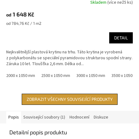
Skladem
(
více než5 ks
)
1 648 Kč
od
Měrná
od 784,76 Kč / 1 m2
cena:
DETAIL
Nejkvalitnější plastová krytinu na trhu. Táto krytina je vyrobená
z polykarbonátu se speciální pyramidovou strukturou spodní strany.
Záruka 10 let. Tloušťka 2,6 mm. Délka od...
2000 x 1050 mm
2500 x 1050 mm
3000 x 1050 mm
3500 x 1050 m
ZOBRAZIT VŠECHNY SOUVISEJÍCÍ PRODUKTY
Popis
Související soubory (1)
Hodnocení
Diskuze
Detailní popis produktu