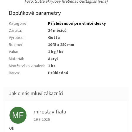
Foto: Gutta akrylový hřebenáč Guttagliss (vlna)
Doplňkové parametry
Kategorie
:
Příslušenství pro vlnité desky
Záruka
:
24 měsíců
Výrobce
:
Gutta
Rozměr
:
1045 x 280 mm
Váha
:
1 kg / ks
Materiál
:
akryl
Množství ks v balení
:
1 ks
Barva
:
průhledná
miroslav fiala
MF
Hodnocení obchodu je 5 z 5 hvězdiček.
29.3.2026
Ok