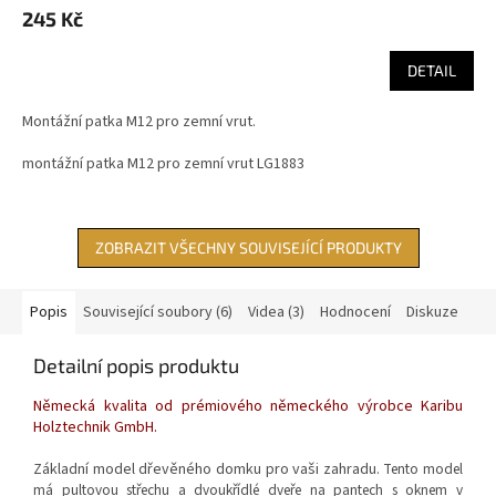
245 Kč
DETAIL
Montážní patka M12 pro zemní vrut.
montážní patka M12 pro zemní vrut LG1883
ZOBRAZIT VŠECHNY SOUVISEJÍCÍ PRODUKTY
Popis
Související soubory (6)
Videa (3)
Hodnocení
Diskuze
Detailní popis produktu
Německá kvalita od prémiového německého výrobce Karibu
Holztechnik GmbH.
Základní model dřevěného domku pro vaši zahradu.
Tento model
má
pultovou
střechu a dvoukřídlé dveře na pantech s oknem v