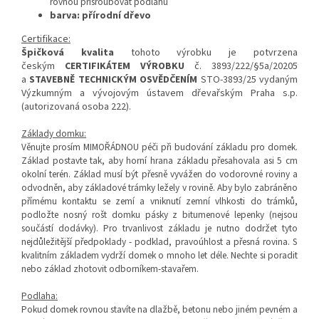
rovnou přišroubovat podlahu
barva: přírodní dřevo
Certifikace:
Špičková kvalita
tohoto výrobku je potvrzena
českým
CERTIFIKÁTEM VÝROBKU
č. 3893/222/§5a/20205
a
STAVEBNĚ TECHNICKÝM OSVĚDČENÍM
STO-3893/25 vydaným
Výzkumným a vývojovým ústavem dřevařským Praha s.p.
(autorizovaná osoba 222).
Základy domku:
Věnujte prosím MIMOŘÁDNOU péči při budování základu pro domek.
Základ postavte tak, aby horní hrana základu přesahovala asi 5 cm
okolní terén. Základ musí být přesně vyvážen do vodorovné roviny a
odvodněn, aby základové trámky ležely v rovině. Aby bylo zabráněno
přímému kontaktu se zemí a vniknutí zemní vlhkosti do trámků,
podložte nosný rošt domku pásky z bitumenové lepenky (nejsou
součástí dodávky).
Pro trvanlivost základu je nutno dodržet tyto
nejdůležitější předpoklady - podklad, pravoúhlost a přesná rovina. S
kvalitním základem vydrží domek o mnoho let déle. Nechte si poradit
nebo základ zhotovit odborníkem-stavařem.
Podlaha:
Pokud domek rovnou stavíte na dlažbě, betonu nebo jiném pevném a