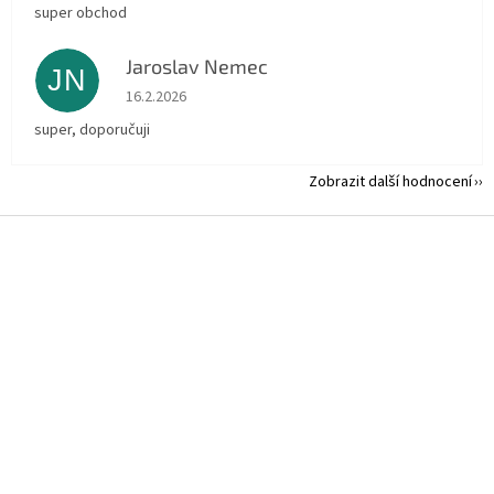
super obchod
Jaroslav Nemec
JN
Hodnocení obchodu je 5 z 5 hvězdiček.
16.2.2026
super, doporučuji
Zobrazit další hodnocení
Z
á
p
a
t
í