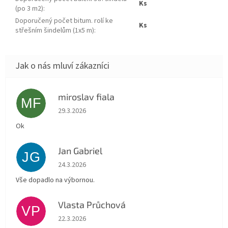
ks
(po 3 m2)
:
Doporučený počet bitum. rolí ke
ks
střešním šindelům (1x5 m)
:
miroslav fiala
MF
Hodnocení obchodu je 5 z 5 hvězdiček.
29.3.2026
Ok
Jan Gabriel
JG
Hodnocení obchodu je 5 z 5 hvězdiček.
24.3.2026
Vše dopadlo na výbornou.
Vlasta Průchová
VP
Hodnocení obchodu je 5 z 5 hvězdiček.
22.3.2026