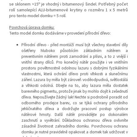
o
se sklonem >15
je vhodný i bitumenový šindel. Potřebný počet
rolí samolepící ALU-bitumenové krytiny o rozměru 1 x 5 metrů
pro tento model domku = 5 rolí.
Povrchová úprava domku:
Tento model domku dodáváme v provedení přírodní dřevo:
Přírodní dřevo - před montáží musí být všechny stavební díly
ošetřeny hluboko působícím základním nátěrem a
preventivním nátěrem proti zamodrání a plísni, a to z vnější i
vnitřní strany dílců. Pro konečný nátěr použijte i ve vnitřním
prostoru povětrnostně odolnou lazuru s dobrými fyzikálními
vlastnostmi, která ochrání dřevo proti vlhkosti a slunečnímu
záření. Lazura by měla být zároveň voděodpudivá, světlostálá
a vlhkosti odolná. Dbejte na to, aby lazura měla dostatek
barevného pigmentu, protože jinak by mohlo dojít k zešednutí
dřeva. Nepoužívejte žádný lak! Nechte si podrobně poradit od
odborného prodejce barev, co se týká ochrany přírodního
jehličnatého dřeva a dodržujte pracovní postup výrobce
nátěrové hmoty. Další nátěr provádějte po dokonalém
zaschnutí a vyvětrání. Důkladnou ochranou dřeva ovlivníte
zásadně životnost zahradního domku. Povrchovou ochranu
domku je nutné pravidelně opakovat a domek tak udržovat v