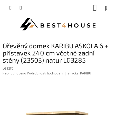
Přejít
NÁKUP
na
obsah
KOŠÍK
dřevěný domek KARIBU ASKOLA 6 +
přístavek 240 cm včetně zadní
stěny (23503) natur LG3285
LG3285
Průměrné
Neohodnoceno
Podrobnosti hodnocení
Značka:
KARIBU
hodnocení
produktu
je
0,0
z
5
hvězdiček.