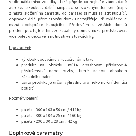
vedle nákladního vozidla, které přijede co nejblíže vámi udané
adrese. Jakoukoliv další manipulaci se složeným domkem (např.
z místa složení na zahradu, do garáže) si musí zajistit kupující,
dopravce další přemisťování domku nezajišťuje. Při vykládce je
nutná spolupráce kupujícího. Především u větších domků
předem počítejte s tím, že zabalený domek může představovat
více palet o celkové hmotnosti ve stovkách kg!
Upozornění:
výrobek dodáváme v rozloženém stavu
produkt na obrázku může obsahovat příplatkové
příslušenství nebo prvky, které nejsou obsahem
základního balení
tento produkt je určen výhradně pro nekomerční domácí
použití
Rozměry balení:
paleta - 300 x 103 x 50 cm / 444 kg
paleta - 300 x 104 x 25 cm / 160 kg
paleta - 230 x 30 x 28 cm / 42 kg
Doplňkové parametry