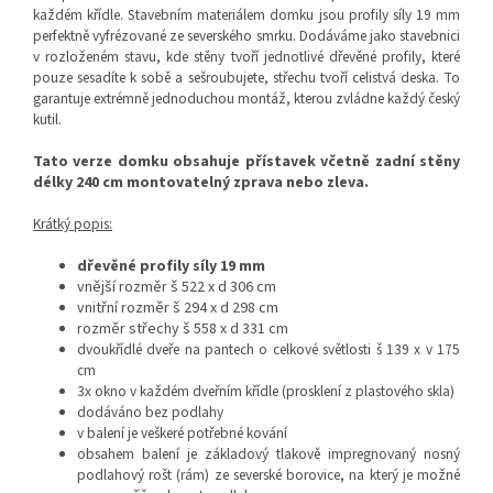
každém křídle. Stavebním materiálem
domku jsou profily síly 19 mm
perfektně vyfrézované
ze severského smrku.
Dodáváme jako stavebnici
v rozloženém stavu, kde s
těny tvoří jednotlivé dřevěné profily, které
pouze sesadíte k sobě a sešroubujete, střechu tvoří celistvá deska. To
garantuje extrémně jednoduchou montáž, kterou zvládne každý český
kutil.
Tato verze domku obsahuje přístavek včetně zadní stěny
délky 240 cm montovatelný zprava nebo zleva.
Krátký popis:
dřevěné profily síly 19 mm
vnější rozměr š 522 x d 306 cm
vnitřní rozměr š 294 x d 298 cm
rozměr střechy š 558 x d 331 cm
dvoukřídlé dveře na pantech o celkové světlosti š 139 x v 175
cm
3x okno
v každém dveřním křídle (prosklení z plastového skla)
dodáváno bez podlahy
v balení je veškeré potřebné kování
obsahem balení je základový tlakově impregnovaný nosný
podlahový rošt (rám) ze severské borovice, na který je možné