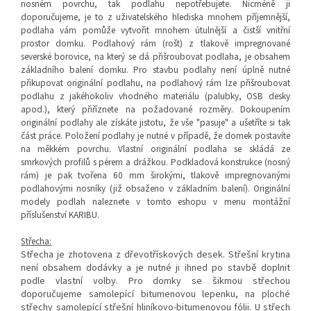
nosném povrchu, tak podlahu nepotřebujete. Nicméně ji
doporučujeme, je to z uživatelského hlediska mnohem příjemnější,
podlaha vám pomůže vytvořit mnohem útulnější a čistší vnitřní
prostor domku.
Podlahový rám (rošt) z
tlakově impregnované
severské borovice, na který se dá přišroubovat podlaha, je obsahem
základního balení domku.
Pro stavbu podlahy není úplně nutné
přikupovat originální podlahu, n
a podlahový rám lze přišroubovat
podlahu z jakéhokoliv vhodného materiálu (palubky, OSB desky
apod.), který přiříznete na požadované rozměry. Dokoupením
originální podlahy ale získáte jistotu, že vše "pasuje" a ušetříte si tak
část práce. Položení podlahy je nutné v případě, že domek postavíte
na měkkém povrchu. Vlastní originální podlaha se skládá ze
smrkových profilů s pérem a drážkou. Podkladová konstrukce (nosný
rám) je pak tvořena 60 mm širokými, tlakově impregnovanými
podlahovými nosníky (již obsaženo v základním balení). Originální
modely podlah naleznete v tomto eshopu v menu montážní
příslušenství KARIBU.
Střecha:
Střecha je zhotovena z dřevotřískových desek. Střešní krytina
není obsahem dodávky a je nutné ji ihned po stavbě doplnit
podle vlastní volby. Pro domky se šikmou střechou
doporučujeme samolepící bitumenovou lepenku, na ploché
střechy samolepící střešní hliníkovo-bitumenovou fólii. U střech