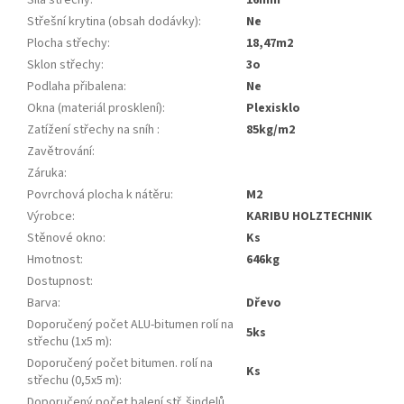
Síla střechy
:
16mm
Střešní krytina (obsah dodávky)
:
ne
Plocha střechy
:
18,47m2
Sklon střechy
:
3o
Podlaha přibalena
:
ne
Okna (materiál prosklení)
:
plexisklo
Zatížení střechy na sníh
:
85kg/m2
Zavětrování
:
Záruka
:
Povrchová plocha k nátěru
:
m2
Výrobce
:
KARIBU HOLZTECHNIK
Stěnové okno
:
ks
Hmotnost
:
646kg
Dostupnost
:
Barva
:
dřevo
Doporučený počet ALU-bitumen rolí na
5ks
střechu (1x5 m)
:
Doporučený počet bitumen. rolí na
ks
střechu (0,5x5 m)
:
Doporučený počet balení stř. šindelů