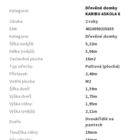
Dřevěné domky
Kategorie
:
KARIBU ASKOLA 6
Záruka
:
2 roky
EAN
:
4010090235035
Kategorie
:
dřevěné domky
Šířka (vnější)
:
5,22m
Délka (vnější)
:
3,06m
Zastavěná plocha
:
16m2
Typ střechy
:
pultová (plochá)
Přístavek
:
2,40m
Vnitřní plocha
:
m2
Šířka dveří
:
1,39m
Výška dveří
:
1,75m
Výška stěny
:
1,95m
Výška (vnější)
:
2,11m
dvoukřídlé na
Dveře
:
pantech
Tloušťka stěny
:
19mm