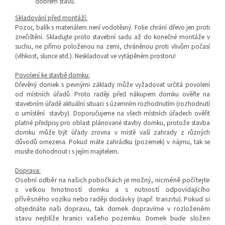
dobrém stavu.
Skladování před montáží:
Pozor, balík s materiálem není vodotěsný. Folie chrání dřevo jen proti
znečištění. Skladujte proto stavební sadu až do konečné montáže v
suchu, ne přímo položenou na zemi, chráněnou proti vlivům počasí
(vlhkost, slunce atd.). Neskladovat ve vytápěném prostoru!
Povolení ke stavbě domku:
Dřevěný domek s pevnými základy může vyžadovat určitá povolení
od místních úřadů. Proto raději před nákupem domku ověřte
na
stavebním úřadě
aktuální situaci s územním rozhodnutím (rozhodnutí
o umístění stavby). Doporučujeme na všech místních úřadech ověřit
platné předpisy pro oblast plánované stavby domku, protože stavba
domku může být úřady zrovna v místě vaší zahrady z různých
důvodů omezena. Pokud máte zahrádku (pozemek) v nájmu, tak se
musíte dohodnout i s jejím majitelem.
Doprava:
Osobní odběr na našich pobočkách je možný, nicméně počítejte
s velkou hmotností domku a s nutností odpovídajícího
přívěsného vozíku nebo raději dodávky (např. tranzitu). Pokud si
objednáte naši dopravu, tak domek dopravíme v rozloženém
stavu nejblíže hranici vašeho pozemku. Domek bude složen