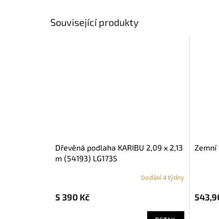
Související produkty
dřevěná podlaha KARIBU 2,09 x 2,13
zemní
m (54193) LG1735
Dodání 4 týdny
5 390 Kč
543,9