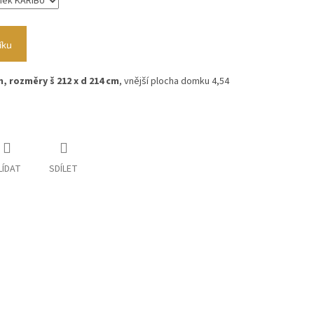
íku
m, rozměry š 212 x d 214 cm
, vnější plocha domku 4,54
LÍDAT
SDÍLET