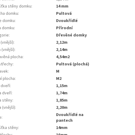
šťka stěny domku
:
14 mm
cha domku
:
Pultová
e domku
:
Dvoukřídlé
a domku
:
Přírodní
gorie
:
dřevěné domky
 (vnější)
:
2,12m
 (vnější)
:
2,14m
avěná plocha
:
4,54m2
střechy
:
pultová (plochá)
tavek
:
m
ní plocha
:
m2
 dveří
:
1,15m
a dveří
:
1,74m
a stěny
:
1,85m
 (vnější)
:
2,20m
dvoukřídlé na
e
:
pantech
šťka stěny
:
14mm
střechy
:
16mm