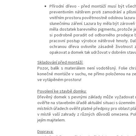
Přírodní dřevo - před montáží musí být všec
preventivním nátěrem proti zamodrání a plísni, 
vnitřním prostoru povětrnostně odolnou lazuru s
slunečnímu záření. Lazura by měla být zároveň 
měla dostatek barevného pigmentu, protože jin
si podrobně poradit od odborného prodejce ba
pracovní postup výrobce nátěrové hmoty. Dal
ochranou dřeva ovlivníte zásadně životnost
opakovat a domek tak udržovat v dobrém stavu
Skladování před montáží:
Pozor, balík s materiálem není vodotěsný. Folie chr
konečné montáže v suchu, ne přímo položenou na zemi
ve vytápěném prostoru!
Povolení ke stavbě domku:
Dřevěný domek s pevnými základy může vyžadovat ur
ověřte na stavebním úřadě aktuální situaci s územní
místních úřadech ověřit platné předpisy pro oblast 
v místě vaší zahrady z různých důvodů omezena. Po
jejím majitelem.
Doprava: