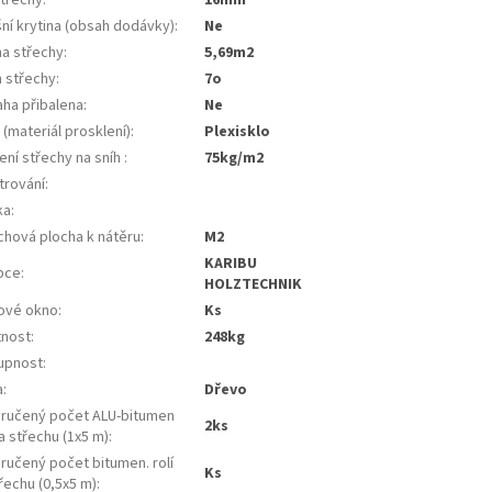
ní krytina (obsah dodávky)
:
ne
ha střechy
:
5,69m2
n střechy
:
7o
aha přibalena
:
ne
(materiál prosklení)
:
plexisklo
ení střechy na sníh
:
75kg/m2
trování
:
ka
:
chová plocha k nátěru
:
m2
KARIBU
bce
:
HOLZTECHNIK
ové okno
:
ks
nost
:
248kg
upnost
:
a
:
dřevo
ručený počet ALU-bitumen
2ks
na střechu (1x5 m)
:
ručený počet bitumen. rolí
ks
řechu (0,5x5 m)
: