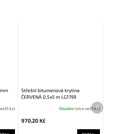
střešní bitumenová krytina
ČERVENÁ 0,5x5 m LG1799
Další
 než5 ks
)
Skladem
(
více než5 ks
)
produkt
970,20 Kč