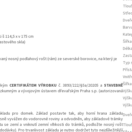
Tlou
Stře
Dveř
Barv
Kate
 š 114,5 x v 175 cm
Šířka
lastového skla)
Délka
Zast
aný nosný podlahový rošt (rám) ze severské borovice, na který je
Typ 
Přís
Vnitř
Šířka
eským
CERTIFIKÁTEM VÝROBKU
č. 3893/222/§5a/20205 a
STAVEBNĚ
zkumným a vývojovým ústavem dřevařským Praha s.p. (autorizovaná
Výšk
Výšk
Výška
kladu pro domek. Základ postavte tak, aby horní hrana základu
Dveř
přesně vyvážen do vodorovné roviny a odvodněn, aby základové trámky
u se zemí a vniknutí zemní vlhkosti do trámků, podložte nosný rošt
Tlou
dávky). Pro trvanlivost základu je nutno dodržet tyto nejdůležitější
Síla 