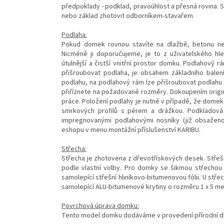
předpoklady - podklad, pravoúhlost a přesná rovina. 
nebo základ zhotovit odborníkem-stavařem.
Podlaha:
Pokud domek rovnou stavíte na dlažbě, betonu n
Nicméně ji doporučujeme, je to z uživatelského h
útulnější a čistší vnitřní prostor domku. Podlahový 
přišroubovat podlaha, je obsahem základního balení
podlahu, na podlahový rám lze přišroubovat podlahu 
přiříznete na požadované rozměry. Dokoupením originál
práce. Položení podlahy je nutné v případě, že domek
smrkových profilů s pérem a drážkou. Podkladová
impregnovanými podlahovými nosníky (již obsaženo 
eshopu v menu montážní příslušenství KARIBU.
Střecha:
Střecha je zhotovena z dřevotřískových desek. Střešn
podle vlastní volby. Pro domky se šikmou střechou
samolepící střešní hliníkovo-bitumenovou fólii. U stř
samolepící ALU-bitumenové krytiny o rozměru 1 x 5 me
Povrchová úprava domku:
Tento model domku dodáváme v provedení přírodní d