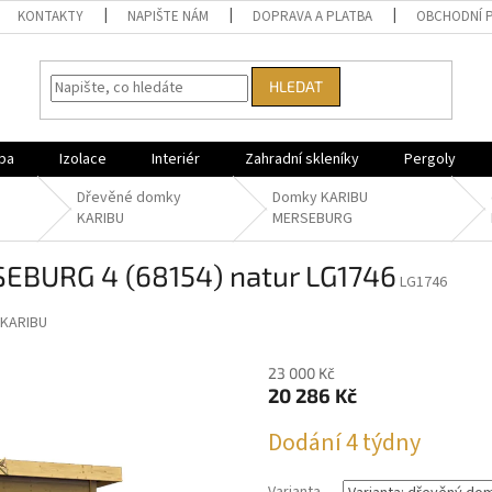
KONTAKTY
NAPIŠTE NÁM
DOPRAVA A PLATBA
OBCHODNÍ 
HLEDAT
ba
Izolace
Interiér
Zahradní skleníky
Pergoly
Dřevěné domky
Domky KARIBU
KARIBU
MERSEBURG
EBURG 4 (68154) natur LG1746
LG1746
KARIBU
23 000 Kč
20 286 Kč
Měrná
Dodání 4 týdny
cena: