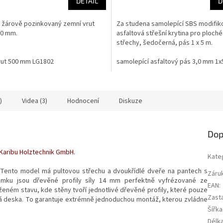
DETAIL
D
 žárově pozinkovaný zemní vrut
Za studena samolepící SBS modifik
00 mm.
asfaltová střešní krytina pro ploché
střechy, šedočerná, pás 1 x 5 m.
rut 500 mm LG1802
samolepící asfaltový pás 3,0 mm 1
)
Videa (3)
Hodnocení
Diskuze
Dop
aribu Holztechnik GmbH.
Kate
Tento model má pultovou střechu a dvoukřídlé dveře na pantech s
Záru
mku jsou dřevěné profily síly 14 mm perfektně vyfrézované ze
EAN
:
eném stavu, kde stěny tvoří jednotlivé dřevěné profily, které pouze
Zast
tvá deska. To garantuje extrémně jednoduchou montáž, kterou zvládne
Šířk
Délk