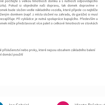
ě počítejte s velkou hmotností domku a s nutností odpovídajícího
nzitu). Pokud si objednáte naši dopravu, tak domek dopravíme v
mek bude složen vedle nákladního vozidla, které přijede co nejblíže
oženým domkem (např. z místa složení na zahradu, do garáže) si musí
nezajišťuje. Při vykládce je nutná spolupráce kupujícího. Především u
domek může představovat více palet o celkové hmotnosti ve stovkách
 příslušenství nebo prvky, které nejsou obsahem základního balení
í domácí použití
Jan Gabriel
Vlasta Průchov