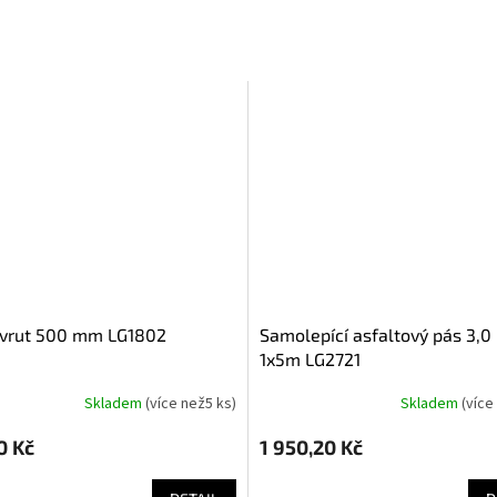
 vrut 500 mm LG1802
samolepící asfaltový pás 3,0 mm
1x5m LG2721
Skladem
(
více než5 ks
)
Skladem
(
více
0 Kč
1 950,20 Kč