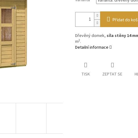
Varianta
Přidat do koš
Dřevěný domek,
síla stěny 14 m
2
m
.
Detailní informace
TISK
ZEPTAT SE
H