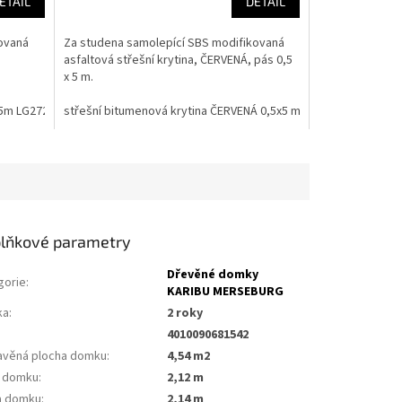
ETAIL
DETAIL
ovaná
Za studena samolepící SBS modifikovaná
asfaltová střešní krytina, ČERVENÁ, pás 0,5
x 5 m.
x5m LG2721
střešní bitumenová krytina ČERVENÁ 0,5x5 m LG1799
lňkové parametry
Dřevěné domky
gorie
:
KARIBU MERSEBURG
ka
:
2 roky
4010090681542
avěná plocha domku
:
4,54 m2
a domku
:
2,12 m
a domku
:
2,14 m