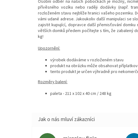
Osobní odběr na našich pobočkách je možný, nicmén
přívěsného vozíku nebo raději dodávky (např. tra
rozloženém stavu nejblíže hranici vašeho pozemku. Do
vámi udané adrese. Jakoukoliv další manipulaci se sl
zajistit kupující, dopravce další přemisťování domku 
větších domků předem počítejte s tím, že zabalený 
kg!
Upozornění:
výrobek dodáváme v rozloženém stavu
produkt na obrázku může obsahovat příplatkové
tento produkt je určen výhradně pro nekomerčn
Rozměry balení:
paleta - 211 x 102 x 40 cm / 248 kg
miroslav fiala