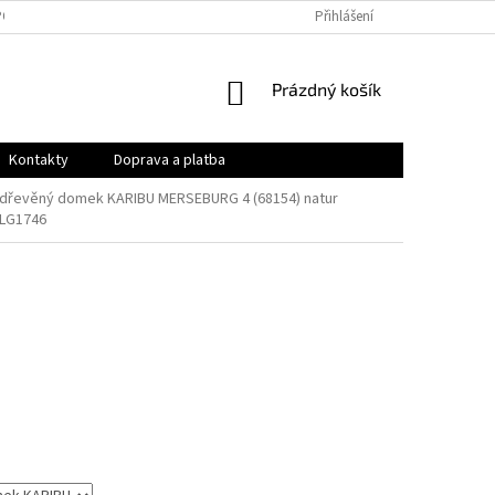
PODMÍNKY
OCHRANA OSOBNÍCH ÚDAJŮ
Přihlášení
VRÁCENÍ ZBOŽÍ A REKLAMAC
NÁKUPNÍ
Prázdný košík
KOŠÍK
Kontakty
Doprava a platba
dřevěný domek KARIBU MERSEBURG 4 (68154) natur
LG1746