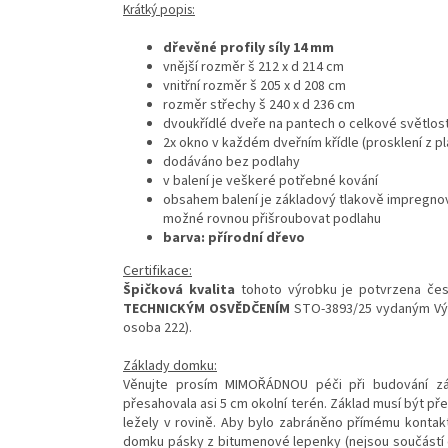
Krátký popis:
dřevěné profily síly 14 mm
vnější rozměr š 212 x d 214 cm
vnitřní rozměr š 205 x d 208 cm
rozměr střechy š 240 x d 236 cm
dvoukřídlé dveře na pantech o celkové světlosti
2x okno v každém dveřním křídle (prosklení z p
dodáváno bez podlahy
v balení je veškeré potřebné kování
obsahem balení je základový tlakově impregnov
možné rovnou přišroubovat podlahu
barva: přírodní dřevo
Certifikace:
Špičková kvalita
tohoto výrobku je potvrzena č
TECHNICKÝM OSVĚDČENÍM
STO-3893/25 vydaným Vý
osoba 222).
Základy domku:
Věnujte prosím MIMOŘÁDNOU péči při budování zá
přesahovala asi 5 cm okolní terén. Základ musí být 
ležely v rovině. Aby bylo zabráněno přímému kontakt
domku pásky z bitumenové lepenky (nejsou součástí do