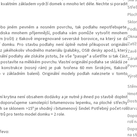
S kvalitním základem vydrží domek o mnoho let déle. Nechte si poradit
Střeš
Ploc
Sklo
ebo jiném pevném a nosném povrchu, tak podlahu nepotřebujete.
Podl
lediska mnohem příjemnější, podlaha vám pomůže vytvořit mnohem
Okna 
rám (rošt) z tlakově impregnované severské borovice, na který se dá
Zatíž
 domku. Pro stavbu podlahy není úplně nutné přikupovat originální
z jakéhokoliv vhodného materiálu (palubky, OSB desky apod.), který
Zavě
ní podlahy ale získáte jistotu, že vše "pasuje" a ušetříte si tak část
Záru
 postavíte na měkkém povrchu. Vlastní originální podlaha se skládá ze
Povr
 konstrukce (nosný rám) je pak tvořena 60 mm širokými, tlakově
v základním balení). Originální modely podlah naleznete v tomto
Výro
Stěn
Hmot
í krytina není obsahem dodávky a je nutné ji ihned po stavbě doplnit
Dost
 doporučujeme samolepící bitumenovou lepenku, na ploché střechy
o
ech se sklonem >15
je vhodný i bitumenový šindel. Potřebný počet rolí
Barv
trů pro tento model domku = 2 role.
Dopo
rolí 
Dopo
řevo:
na st