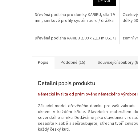
DETAIL
Dřevěná podlaha pro domky KARIBU, síla 19
Ocelový
mm, smrkové profily systém pero / drážka.
délky 5
Dřevěná podlaha KARIBU 2,09 x 2,13 m LG1735
zemní v
Popis
Podobné (15)
Související soubory (6
Detailní popis produktu
Německá kvalita od prémiového německého výrobce K
Základní model dřevěného domku pro vaši zahradu. 
oknem v každém křídle. Stavebním materiálem do
severského smrku. Dodáváme jako stavebnici v rozlož
sesadíte k sobě a sešroubujete, střechu tvoří celis
každý český kutil.