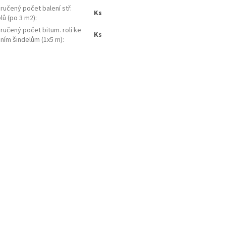
učený počet balení stř.
ks
lů (po 3 m2)
:
učený počet bitum. rolí ke
ks
šním šindelům (1x5 m)
: