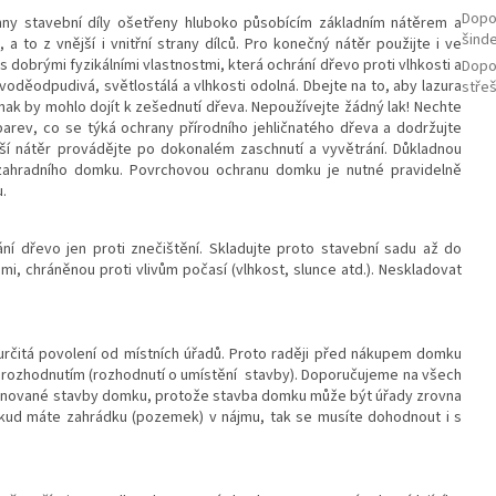
Dopor
hny stavební díly ošetřeny hluboko působícím základním nátěrem a
šinde
a to z vnější i vnitřní strany dílců. Pro konečný nátěr použijte i ve
 dobrými fyzikálními vlastnostmi, která ochrání dřevo proti vlhkosti a
Dopor
voděodpudivá, světlostálá a vlhkosti odolná. Dbejte na to, aby lazura
stře
ak by mohlo dojít k zešednutí dřeva. Nepoužívejte žádný lak! Nechte
rev, co se týká ochrany přírodního jehličnatého dřeva a dodržujte
ší nátěr provádějte po dokonalém zaschnutí a vyvětrání. Důkladnou
 zahradního domku. Povrchovou ochranu domku je nutné pravidelně
.
ání dřevo jen proti znečištění. Skladujte proto stavební sadu až do
, chráněnou proti vlivům počasí (vlhkost, slunce atd.). Neskladovat
čitá povolení od místních úřadů. Proto raději před nákupem domku
m rozhodnutím (rozhodnutí o umístění stavby). Doporučujeme na všech
plánované stavby domku, protože stavba domku může být úřady zrovna
kud máte zahrádku (pozemek) v nájmu, tak se musíte dohodnout i s