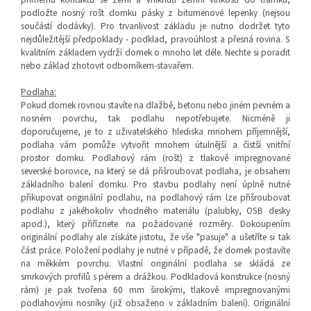
podložte nosný rošt domku pásky z bitumenové lepenky (nejsou
součástí dodávky).
Pro trvanlivost základu je nutno dodržet tyto
nejdůležitější předpoklady - podklad, pravoúhlost a přesná rovina. S
kvalitním základem vydrží domek o mnoho let déle. Nechte si poradit
nebo základ zhotovit odborníkem-stavařem.
Podlaha:
Pokud domek rovnou stavíte na dlažbě, betonu nebo jiném pevném a
nosném povrchu, tak podlahu nepotřebujete. Nicméně ji
doporučujeme, je to z uživatelského hlediska mnohem příjemnější,
podlaha vám pomůže vytvořit mnohem útulnější a čistší vnitřní
prostor domku.
Podlahový rám (rošt) z
tlakově impregnované
severské borovice, na který se dá přišroubovat podlaha, je obsahem
základního balení domku.
Pro stavbu podlahy není úplně nutné
přikupovat originální podlahu, n
a podlahový rám lze přišroubovat
podlahu z jakéhokoliv vhodného materiálu (palubky, OSB desky
apod.), který přiříznete na požadované rozměry. Dokoupením
originální podlahy ale získáte jistotu, že vše "pasuje" a ušetříte si tak
část práce. Položení podlahy je nutné v případě, že domek postavíte
na měkkém povrchu. Vlastní originální podlaha se skládá ze
smrkových profilů s pérem a drážkou. Podkladová konstrukce (nosný
rám) je pak tvořena 60 mm širokými, tlakově impregnovanými
podlahovými nosníky (již obsaženo v základním balení). Originální