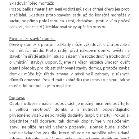
Skladování před montáží:
Pozor, balík s materiálem není vodotěsný. Folie chrání dřevo jen proti
znečištění. Skladujte proto stavební sadu až do konečné montáže v
suchu, ne přímo položenou na zemi, chráněnou proti vlivům počasí
(vlhkost, slunce atd.). Neskladovat ve vytápěném prostoru!
Povolení ke stavbě domku:
Dřevěný domek s pevnými základy může vyžadovat určitá povolení
od místních úřadů. Proto raději před nákupem domku ověřte
na
stavebním úřadě
aktuální situaci s územním rozhodnutím (rozhodnutí
o umístění stavby). Doporučujeme na všech místních úřadech ověřit
platné předpisy pro oblast plánované stavby domku, protože stavba
domku může být úřady zrovna v místě vaší zahrady z různých
důvodů omezena. Pokud máte zahrádku (pozemek) v nájmu, tak se
musíte dohodnout i s jejím majitelem.
Doprava:
Osobní odběr na našich pobočkách je možný, nicméně počítejte
s velkou hmotností domku a s nutností odpovídajícího
přívěsného vozíku nebo raději dodávky (např. tranzitu). Pokud si
objednáte naši dopravu, tak domek dopravíme v rozloženém
stavu nejblíže hranici vašeho pozemku. Domek bude složen
vedle nákladního vozidla, které přijede co nejblíže vámi udané