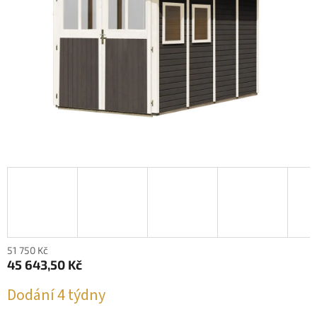
51 750 Kč
45 643,50 Kč
Měrná
Dodání 4 týdny
cena: