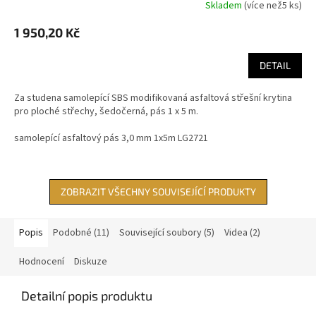
Skladem
(
více než5 ks
)
1 950,20 Kč
DETAIL
Za studena samolepící SBS modifikovaná asfaltová střešní krytina
pro ploché střechy, šedočerná, pás 1 x 5 m.
samolepící asfaltový pás 3,0 mm 1x5m LG2721
ZOBRAZIT VŠECHNY SOUVISEJÍCÍ PRODUKTY
Popis
Podobné (11)
Související soubory (5)
Videa (2)
Hodnocení
Diskuze
Detailní popis produktu