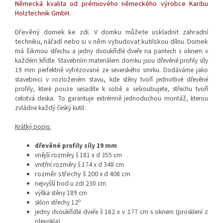
Německá kvalita od prémiového německého výrobce Karibu
Holztechnik GmbH.
Dřevěný domek ke zdi. V domku můžete uskladnit zahradní
techniku, nářadí nebo si v něm vybudovat kutilskou dílnu. Domek
má šikmou
střechu a jedny dvoukřídlé dveře na pantech s oknem v
každém křídle. Stavebním materiálem
domku jsou
dřevěné profily síly
19 mm
perfektně vyfrézované
ze severského smrku.
Dodáváme jako
stavebnici v rozloženém stavu, kde s
těny tvoří jednotlivé dřevěné
profily, které pouze sesadíte k sobě a sešroubujete, střechu tvoří
celistvá deska. To garantuje extrémně jednoduchou montáž, kterou
zvládne každý český kutil.
Krátký popis:
dřevěné profily síly 19 mm
vnější rozměry š 181 x d 355 cm
vnitřní rozměry š 174 x d 348 cm
rozměr střechy š 200 x d 408 cm
nejvyšší bod u zdi 230 cm
výška stěny 189 cm
o
sklon střechy 12
jedny dvoukřídlé dveře š 162 x v 177 cm s oknem (prosklení z
plexiskla)