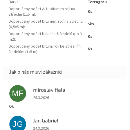
Barva
:
terragrau
Doporučený počet ALU-bitumen rolí na
ks
střechu (1x5 m)
:
Doporučený počet bitumen. rolí na střechu
5ks
(0,5x5 m)
:
Doporučený počet balení stř. šindelů (po 3
ks
m2)
:
Doporučený počet bitum. rolí ke střešním
ks
šindelům (1x5 m)
:
miroslav fiala
MF
Hodnocení obchodu je 5 z 5 hvězdiček.
29.3.2026
Ok
Jan Gabriel
JG
Hodnocení obchodu je 5 z 5 hvězdiček.
24.3.2026