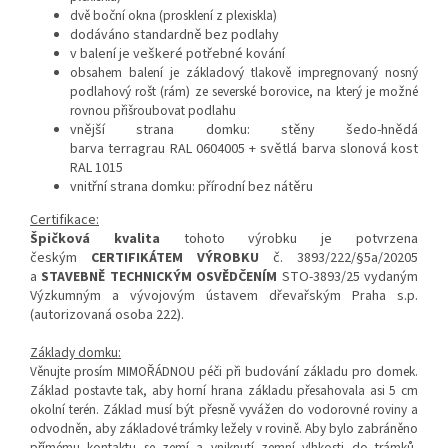
dvě boční okna (prosklení z plexiskla)
dodáváno standardně bez podlahy
v balení je veškeré potřebné kování
obsahem balení je základový tlakově impregnovaný nosný
podlahový rošt (rám) ze severské borovice, na který je možné
rovnou přišroubovat podlahu
vnější strana domku: stěny šedo-hnědá
barva terragrau RAL 0604005 + světlá barva slonová kost
RAL 1015
vnitřní strana domku: přírodní bez nátěru
Certifikace:
Špičková kvalita
tohoto výrobku je potvrzena
českým
CERTIFIKÁTEM VÝROBKU
č. 3893/222/§5a/20205
a
STAVEBNĚ TECHNICKÝM OSVĚDČENÍM
STO-3893/25 vydaným
Výzkumným a vývojovým ústavem dřevařským Praha s.p.
(autorizovaná osoba 222).
Základy domku:
Věnujte prosím MIMOŘÁDNOU péči při budování základu pro domek.
Základ postavte tak, aby horní hrana základu přesahovala asi 5 cm
okolní terén. Základ musí být přesně vyvážen do vodorovné roviny a
odvodněn, aby základové trámky ležely v rovině. Aby bylo zabráněno
přímému kontaktu se zemí a vniknutí zemní vlhkosti do trámků,