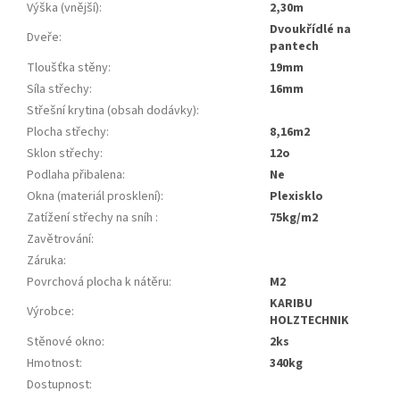
Výška (vnější)
:
2,30m
dvoukřídlé na
Dveře
:
pantech
Tloušťka stěny
:
19mm
Síla střechy
:
16mm
Střešní krytina (obsah dodávky)
:
Plocha střechy
:
8,16m2
Sklon střechy
:
12o
Podlaha přibalena
:
ne
Okna (materiál prosklení)
:
plexisklo
Zatížení střechy na sníh
:
75kg/m2
Zavětrování
:
Záruka
:
Povrchová plocha k nátěru
:
m2
KARIBU
Výrobce
:
HOLZTECHNIK
Stěnové okno
:
2ks
Hmotnost
:
340kg
Dostupnost
: