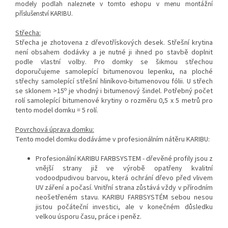
modely podlah naleznete v tomto eshopu v menu montážní
příslušenství KARIBU.
Střecha:
Střecha je zhotovena z
dřevotřískových
desek. Střešní krytina
není obsahem dodávky a je nutné ji ihned po stavbě doplnit
podle vlastní volby. Pro domky se šikmou střechou
doporučujeme samolepící bitumenovou lepenku, na ploché
střechy samolepící střešní hliníkovo-bitumenovou fólii. U střech
o
se sklonem >15
je vhodný i bitumenový šindel.
Potřebný počet
rolí samolepící bitumenové krytiny o rozměru 0,5 x 5 metrů pro
tento model domku = 5 rolí.
Povrchová úprava domku:
Tento model domku dodáváme v profesionálním nátěru KARIBU:
Profesionální KARIBU FARBSYSTEM - dřevěné profily jsou z
vnější strany již ve výrobě opatřeny kvalitní
vodoodpudivou barvou, která ochrání dřevo před vlivem
UV záření a počasí. Vnitřní strana zůstává vždy v přírodním
neošetřeném stavu. KARIBU FARBSYSTÉM sebou nesou
jistou počáteční investici, ale v konečném důsledku
velkou úsporu času, práce i peněz.