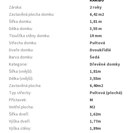
KARIBU
Záruka
:
2 roky
Zastavěná plocha domku
:
6,42 m2
Šířka domku
:
1,81 m
Délka domku
:
3,55 m
Tloušťka stěny domku
:
19 mm
Střecha domku
:
Pultová
Dveře domku
:
Dvoukřídlé
Barva domku
:
Šedá
Kategorie
:
dřevěné domky
Šířka (vnější)
:
1,81m
Délka (vnější)
:
3,55m
Zastavěná plocha
:
6,40m2
Typ střechy
:
pultová (plochá)
Přístavek
:
m
Vnitřní plocha
:
m2
Šířka dveří
:
1,62m
Výška dveří
:
1,77m
Výška stěny
:
1,89m