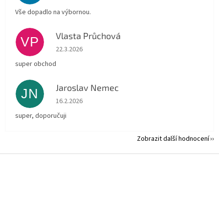
Vše dopadlo na výbornou.
Vlasta Průchová
VP
Hodnocení obchodu je 5 z 5 hvězdiček.
22.3.2026
super obchod
Jaroslav Nemec
JN
Hodnocení obchodu je 5 z 5 hvězdiček.
16.2.2026
super, doporučuji
Zobrazit další hodnocení
Z
á
p
a
t
í