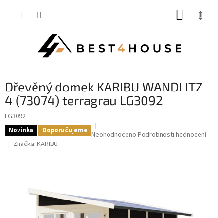
Přejít
NÁKUP
na
obsah
KOŠÍK
dřevěný domek KARIBU WANDLITZ
4 (73074) terragrau LG3092
LG3092
Novinka
Doporučujeme
Průměrné
Neohodnoceno
Podrobnosti hodnocení
hodnocení
Značka:
KARIBU
produktu
je
0,0
z
5
hvězdiček.