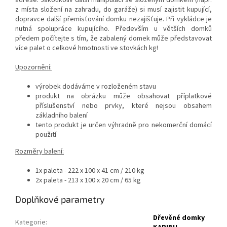
adrese. Jakoukoliv další manipulaci se složeným domkem (např.
z místa složení na zahradu, do garáže) si musí zajistit kupující,
dopravce další přemisťování domku nezajišťuje. Při vykládce je
nutná spolupráce kupujícího. Především u větších domků
předem počítejte s tím, že zabalený domek může představovat
více palet o celkové hmotnosti ve stovkách kg!
Upozornění:
výrobek dodáváme v rozloženém stavu
produkt na obrázku může obsahovat příplatkové
příslušenství nebo prvky, které nejsou obsahem
základního balení
tento produkt je určen výhradně pro nekomerční domácí
použití
Rozměry balení:
1x paleta - 222 x 100 x 41 cm / 210 kg
2x paleta - 213 x 100 x 20 cm / 65 kg
Doplňkové parametry
Dřevěné domky
Kategorie
: