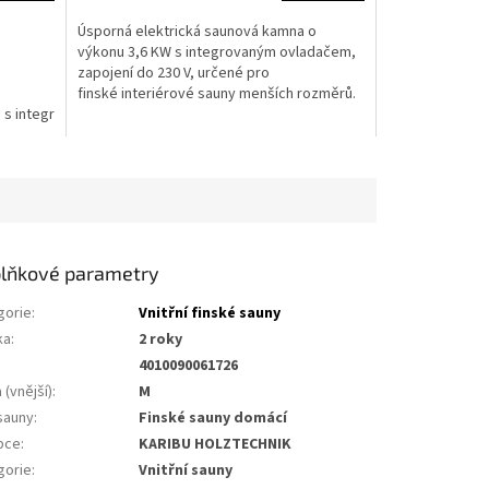
Úsporná elektrická saunová kamna o
výkonu 3,6 KW s integrovaným ovladačem,
zapojení do 230 V, určené pro
finské interiérové sauny menších rozměrů.
) s integrovaným ovladačem LG1972
Termostat 50 - 80°C....
lňkové parametry
gorie
:
Vnitřní finské sauny
ka
:
2 roky
4010090061726
 (vnější)
:
m
sauny
:
finské sauny domácí
bce
:
KARIBU HOLZTECHNIK
gorie
:
vnitřní sauny