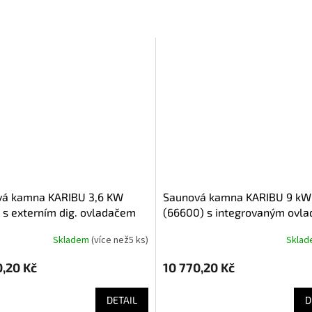
saunová kamna KARIBU 9 kW
) s externím dig. ovladačem
(66600) s integrovaným ovl
LG1972
Skladem
(
více než5 ks
)
Skla
0,20 Kč
10 770,20 Kč
DETAIL
D