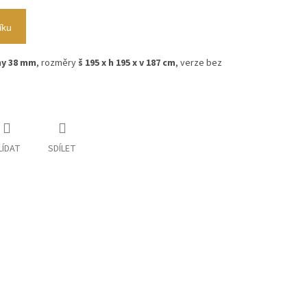
íku
ny 38 mm
, rozměry
š 195 x h 195 x v 187 cm
, verze bez
LÍDAT
SDÍLET