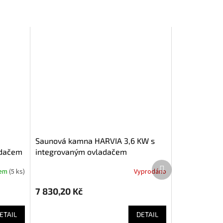
Saunová kamna HARVIA 3,6 KW s
adačem
integrovaným ovladačem
Další
dem
(
5 ks
)
Vyprodáno
produkt
7 830,20 Kč
ETAIL
DETAIL