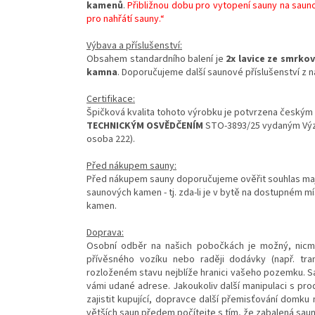
kamenů
.
Přibližnou dobu pro vytopení sauny na sauno
pro nahřátí sauny.“
Výbava a příslušenství:
Obsahem standardního balení je
2x lavice ze smrko
kamna
. Doporučujeme další saunové příslušenství z n
Certifikace:
Špičková kvalita tohoto výrobku je potvrzena českým
TECHNICKÝM OSVĚDČENÍM
STO-3893/25 vydaným Výz
osoba 222).
Před nákupem sauny:
Před nákupem sauny doporučujeme ověřit souhlas majite
saunových kamen - tj. zda-li je v bytě na dostupném mís
kamen.
Doprava:
Osobní odběr na našich pobočkách je možný, nicmén
přívěsného vozíku nebo raději dodávky (např. tra
rozloženém stavu nejblíže hranici vašeho pozemku. Sa
vámi udané adrese. Jakoukoliv další manipulaci s pro
zajistit kupující, dopravce další přemisťování domku 
větších saun předem počítejte s tím, že zabalená sau