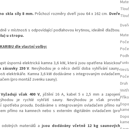
Mate
Tlou
o skla síly 8 mm.
Průchozí rozměry dveří jsou 64 x 162 cm.
Dveře
Tlou
Dveř
adně v místnosti s odpovídající podlahovou krytinou, ideálně dlažbou.
Mater
lu) u stropu.
Počet
ARIBU dle vlastní volby:
Poče
Podh
Funk
it úsporná elektrická kamna 3,6 kW, která jsou opatřena klasickou
o zásuvky 230 V
. Nevýhodou je o něco delší doba vyhřívání sauny,
Vest
sti elektrikáře. Kamna 3,6 kW dodáváme s integrovaným ovladačem
Poče
dačem (pro montáž zvenku sauny).
Druh 
Vnitř
.
Vyžaduji však 400 V
, jištění 16 A, kabel 5 x 2,5 mm a zapojení
Příko
ýhodou je rychlé vyhřátí sauny. Nevýhodou je však prvotní
Dopo
šší spotřeba proudu. Dodáváme s integrovaným ovladačem přímo na
kam
em přímo na kamnech nebo s externím digitálním ovladačem (pro
Dopo
kam
e odolných materiálů a
jsou dodávány včetně 12 kg saunových
Saun