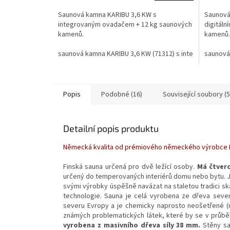
Saunová kamna KARIBU 3,6 KW s
Saunová
integrovaným ovadačem + 12 kg saunových
digitáln
kamenů.
kamenů.
saunová kamna KARIBU 3,6 KW (71312) s integrovaným 
saunová
Popis
Podobné (16)
Související soubory (5
Detailní popis produktu
Německá kvalita od prémiového německého výrobce K
Finská sauna určená pro dvě ležící osoby.
Má čtverc
určený do temperovaných interiérů domu nebo bytu. 
svými výrobky úspěšně navázat na staletou tradici s
technologie. Sauna je celá vyrobena ze dřeva seve
severu Evropy a je chemicky naprosto neošetřené (n
známých problematických látek, které by se v průbě
vyrobena z masivního dřeva síly 38 mm.
Stěny sa