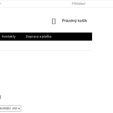
PODMÍNKY
OCHRANA OSOBNÍCH ÚDAJŮ
Přihlášení
VRÁCENÍ ZBOŽÍ A REKLAMAC
NÁKUPNÍ
Prázdný košík
KOŠÍK
Kontakty
Doprava a platba
)