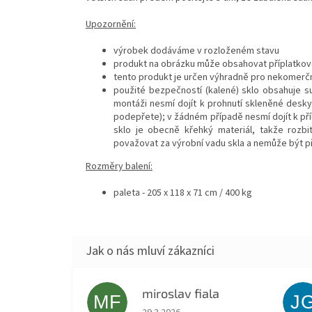
Upozornění:
výrobek dodáváme v rozloženém stavu
produkt na obrázku může obsahovat příplatkové
tento produkt je určen výhradně pro nekomerčn
použité bezpečností (kalené) sklo obsahuje sul
montáži nesmí dojít k prohnutí skleněné desky
podepřete); v žádném případě nesmí dojít k příl
sklo je obecně křehký materiál, takže rozbit
považovat za výrobní vadu skla a nemůže být
Rozměry balení:
paleta - 205 x 118 x 71 cm / 400 kg
miroslav fiala
MF
J
Hodnocení obchodu je 5 z 5 hvězdiček.