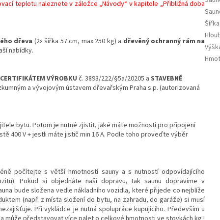
vací teplotu naleznete v záložce „Návody“ v kapitole „Přibližná doba
Saun
Šířka
Hlou
vého dřeva
(2x šířka 57 cm, max 250 kg) a
dřevěný ochranný rám na
Výška
aší nabídky.
Hmot
CERTIFIKÁTEM VÝROBKU
č. 3893/222/§5a/20205 a
STAVEBNĚ
kumným a vývojovým ústavem dřevařským Praha s.p. (autorizovaná
le bytu. Potom je nutné zjistit, jaké máte možnosti pro připojení
tě 400 V + jestli máte jistič min 16 A. Podle toho proveďte výběr
ě počítejte s větší hmotností sauny a s nutností odpovídajícího
nzitu). Pokud si objednáte naši dopravu, tak saunu dopravíme v
una bude složena vedle nákladního vozidla, které přijede co nejblíže
duktem (např. z místa složení do bytu, na zahradu, do garáže) si musí
nezajišťuje. Při vykládce je nutná spolupráce kupujícího. Především u
na může představovat více palet o celkové hmotnosti ve stovkách kg !