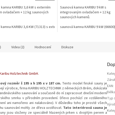
 kamna KARIBU 3,6 kW s externím
Saunová kamna KARIBU 9 kW s
ím ovladačem + 12 kg saunových
integrovaným ovladačem + 12 kg
saunových kamenů.
ovladačem LG1916
 kamna KARIBU 3,6 KW (71313) s externím dig. ovladačem LG1917
saunová kamna KARIBU 9 kW (66600
)
Videa (2)
Hodnocení
Diskuze
Dop
aribu Holztechnik GmbH.
Kate
Záru
ový rozměr š 195 x h 195 x v 187 cm.
Tento model finské sauny je
EAN
:
Její výrobce, firma KARIBU HOLZTECHNIK z německých Brém, dokázala
Délka
kandinávského saunování a současně do ní zapracovat dnešní moderní
rského smrku v přírodním provedení. Dřevo pochází ze vzdáleného
Typ 
ení ani namořeno ani nalakováno). V důsledku toho je prosté všech
Výro
hu saunování mohly ze dřeva uvolňovat.
Tato interiérová sauna je
Kate
uny jsou složeny ze speciálně hlazených prken s dvojitým perem a