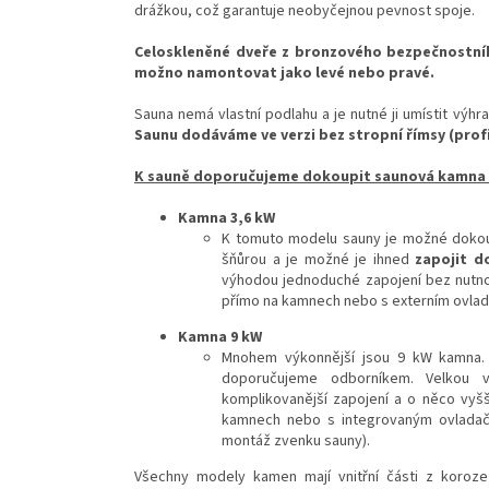
drážkou, což garantuje neobyčejnou pevnost spoje.
Celoskleněné dveře z bronzového bezpečnostníh
možno namontovat jako levé nebo pravé.
Sauna nemá vlastní podlahu a je nutné ji umístit výhr
Saunu dodáváme ve verzi bez stropní římsy (profi
K sauně doporučujeme dokoupit saunová kamna K
Kamna 3,6 kW
K tomuto modelu sauny je možné dokoup
šňůrou a je možné je ihned
zapojit d
výhodou jednoduché zapojení bez nutno
přímo na kamnech nebo s externím ovla
Kamna 9 kW
Mnohem výkonnější jsou 9 kW kamna
doporučujeme odborníkem. Velkou v
komplikovanější zapojení a o něco vy
kamnech nebo s integrovaným ovladač
montáž zvenku sauny).
Všechny modely kamen mají vnitřní části z koroz