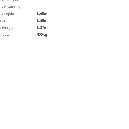
ové kameny
:
 (vnější)
:
1,95m
bka
:
1,95m
 (vnější)
:
1,87m
nost
:
400kg