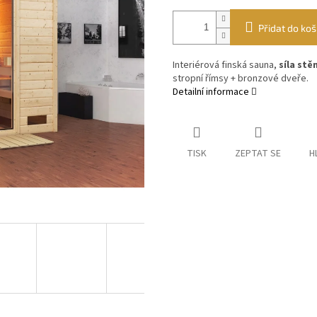
Přidat do koš
Interiérová finská sauna,
síla stě
stropní římsy + bronzové dveře.
Detailní informace
TISK
ZEPTAT SE
H