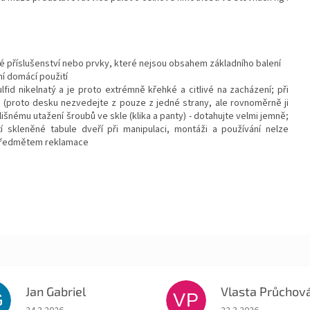
 příslušenství nebo prvky, které nejsou obsahem základního balení
í domácí použití
fid nikelnatý a je proto extrémně křehké a citlivé na zacházení; při
 (proto desku nezvedejte z pouze z jedné strany, ale rovnoměrně ji
išnému utažení šroubů ve skle (klika a panty) - dotahujte velmi jemně;
í skleněné tabule dveří při manipulaci, montáži a používání nelze
 předmětem reklamace
Jan Gabriel
Vlasta Průchov
G
VP
Hodnocení obchodu je 5 z 5 hvězdiček.
Hodnocení obchodu je