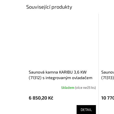
Související produkty
saunová kamna KARIBU 3,6 KW
saunová kamna KARIBU 3,6 KW
(71312) s integrovaným ovladačem
(71313
LG1916
LG1917
Skladem
(
více než5 ks
)
6 850,20 Kč
10 77
DETAIL