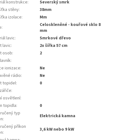
riál konstrukce
:
severský smrk
šťka stěny
:
38mm
šťka izolace
:
mm
celoskleněné - kouřové sklo 8
e
:
mm
iál lavic
:
smrkové dřevo
 lavic
:
2x šířka 57 cm
t osob
:
2
lavník
:
ce ionizace
:
ne
avěné rádio
:
ne
t topidel
:
0
zářiče
:
ní osvětlení
:
n topidla
:
0
ručený typ
elektrická kamna
en
:
ručený příkon
3,6 kW nebo 9 kW
en
:
ová kamna
: