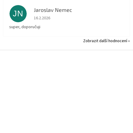
Jaroslav Nemec
JN
Hodnocení obchodu je 5 z 5 hvězdiček.
16.2.2026
super, doporučuji
Zobrazit další hodnocení
Z
á
p
a
t
í