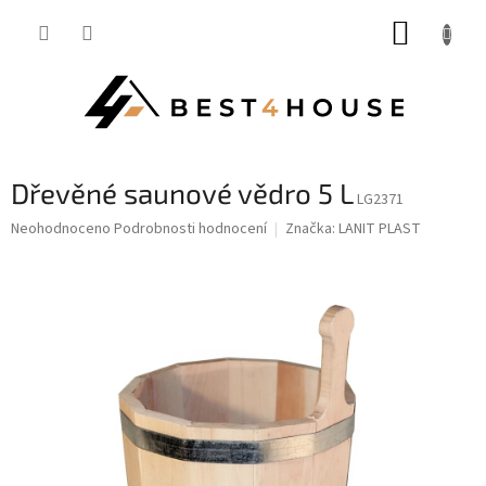
Přejít
NÁKUP
na
obsah
KOŠÍK
Dřevěné saunové vědro 5 L
LG2371
Průměrné
Neohodnoceno
Podrobnosti hodnocení
Značka:
LANIT PLAST
hodnocení
produktu
je
0,0
z
5
hvězdiček.