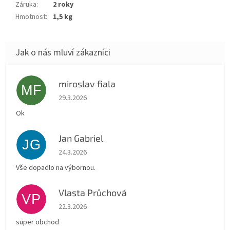
Záruka
:
2 roky
Hmotnost
:
1,5 kg
miroslav fiala
MF
Hodnocení obchodu je 5 z 5 hvězdiček.
29.3.2026
Ok
Jan Gabriel
JG
Hodnocení obchodu je 5 z 5 hvězdiček.
24.3.2026
Vše dopadlo na výbornou.
Vlasta Průchová
VP
Hodnocení obchodu je 5 z 5 hvězdiček.
22.3.2026
super obchod