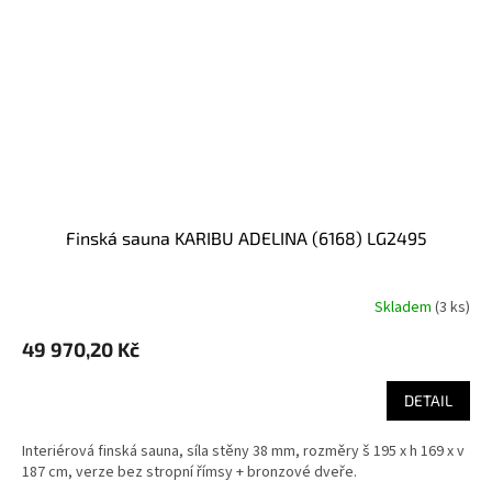
finská sauna KARIBU ADELINA (6168) LG2495
Skladem
(
3 ks
)
49 970,20 Kč
DETAIL
Interiérová finská sauna, síla stěny 38 mm, rozměry š 195 x h 169 x v
187 cm, verze bez stropní římsy + bronzové dveře.