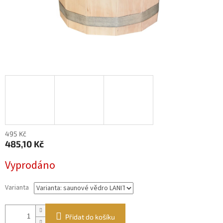
495 Kč
485,10 Kč
Měrná
Vyprodáno
cena:
Varianta
Přidat do košíku