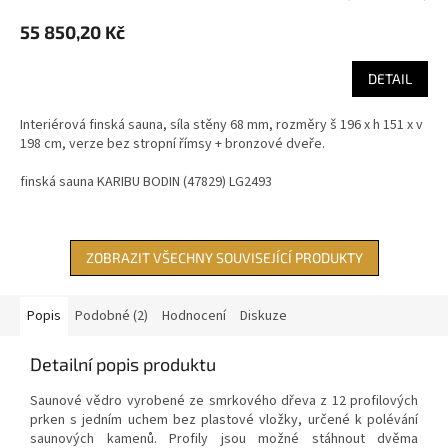
55 850,20 Kč
DETAIL
Interiérová finská sauna, síla stěny 68 mm, rozměry š 196 x h 151 x v
198 cm, verze bez stropní římsy + bronzové dveře.
finská sauna KARIBU BODIN (47829) LG2493
ZOBRAZIT VŠECHNY SOUVISEJÍCÍ PRODUKTY
Popis
Podobné (2)
Hodnocení
Diskuze
Detailní popis produktu
Saunové vědro vyrobené ze smrkového dřeva z 12 profilových
prken s jedním uchem bez plastové vložky, určené k polévání
saunových kamenů. Profily jsou možné stáhnout dvěma