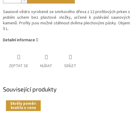
Saunové vědro vyrobené ze smrkového dřeva z 12 profilových prken s
jedním uchem bez plastové vložky, určené k polévání saunových
kamenů. Profily jsou možné stáhnout dvěma plechovými pásky. Objem
5 L.
Detailní informace
ZEPTAT SE
HLÍDAT
SDÍLET
Související produkty
Skvěly poměr:
kvalita x cena