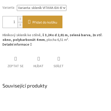
Varianta
Přidat do košíku
Hliníkový skleník ke stěně,
š 3,24 x d 2,01 m, zelená barva, 2x stř.
2
okno, polykarbonát 4 mm
, plocha 6,51 m
.
Detailní informace
ZEPTAT SE
HLÍDAT
SDÍLET
Související produkty