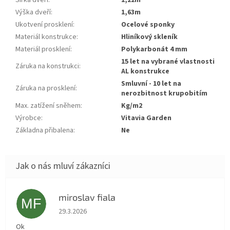
Šířka dveří
:
1,22m
Výška dveří
:
1,63m
Ukotvení prosklení
:
ocelové sponky
Materiál konstrukce
:
hliníkový skleník
Materiál prosklení
:
polykarbonát 4 mm
15 let na vybrané vlastnosti
Záruka na konstrukci
:
AL konstrukce
smluvní - 10 let na
Záruka na prosklení
:
nerozbitnost krupobitím
Max. zatížení sněhem
:
kg/m2
Výrobce
:
Vitavia Garden
Základna přibalena
:
ne
miroslav fiala
MF
Hodnocení obchodu je 5 z 5 hvězdiček.
29.3.2026
Ok