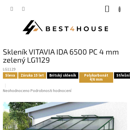
Přejít
NÁKUP
na
obsah
KOŠÍK
skleník VITAVIA IDA 6500 PC 4 mm
zelený LG1129
LG1129
Sleva
Záruka 15 let
Britský skleník
Polykarbonát
Střešní
4/6 mm
Průměrné
Neohodnoceno
Podrobnosti hodnocení
hodnocení
produktu
je
0,0
z
5
hvězdiček.