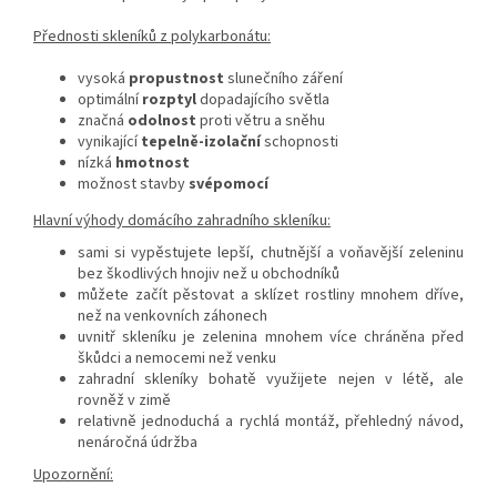
Přednosti skleníků z polykarbonátu:
vysoká
propustnost
slunečního záření
optimální
rozptyl
dopadajícího světla
značná
odolnost
proti větru a sněhu
vynikající
tepelně-izolační
schopnosti
nízká
hmotnost
možnost stavby
svépomocí
Hlavní výhody domácího zahradního skleníku:
sami si vypěstujete lepší, chutnější a voňavější zeleninu
bez škodlivých hnojiv než u obchodníků
můžete začít pěstovat a sklízet rostliny mnohem dříve,
než na venkovních záhonech
uvnitř skleníku je zelenina mnohem více chráněna před
škůdci a nemocemi než venku
zahradní skleníky bohatě využijete nejen v létě, ale
rovněž v zimě
relativně jednoduchá a rychlá montáž, přehledný návod,
nenáročná údržba
Upozornění: