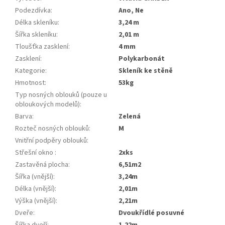
Podezdívka
:
Ano, Ne
Délka skleníku
:
3,24 m
Šířka skleníku
:
2,01 m
Tloušťka zasklení
:
4 mm
Zasklení
:
Polykarbonát
Kategorie
:
skleník ke stěně
Hmotnost
:
53kg
Typ nosných oblouků (pouze u
obloukových modelů)
:
Barva
:
zelená
Rozteč nosných oblouků
:
m
Vnitřní podpěry oblouků
:
Střešní okno
:
2xks
Zastavěná plocha
:
6,51m2
Šířka (vnější)
:
3,24m
Délka (vnější)
:
2,01m
Výška (vnější)
:
2,21m
Dveře
:
dvoukřídlé posuvné