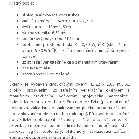
Krátký popis:
hliníková eloxovaná konstrukce
vnější rozměry š 3,24 x h 2,01 x v 2,21 m
výška přední stěny: 1,69 m
2
plocha skleníku: 6,51 m
komůrkový polykarbonát 4 mm
2
koeficient prostupu tepla K= 3,90 W/m
K (sklo 4 mm
2
pouze 5,80 W/m
K) => čím menší číslo, tím větší tepelná
izolace
2x střešní ventilační okno
s manuálním otevíráním
posuvné dveře
barva konstrukce:
zelená
Skleník je vybaven dvoukřídlými dveřmi (1,22 x 1,63 m), AL
profily, prosklením, 2x střešním ventilačním okénkem s
manuálním otevíráním, veškerým spojovacím materiálem.
Skleník lze postavit buď na zděnou podezdívku (pak není nutné
dokupovat základnu z pozinkovaného plechu) nebo na základnu
z pozinkovaného plechu (nutno dokoupit). Při stavbě bez zděné
podezdívky dokoupení základny určitě doporučujeme. Ke
skleníku je možné dokoupit řadu nadstandardního příslušenství -
poličky, regály, teploměry, vlhkoměry, zavlažovací zařízení,
elektrické odporové vytápění půdy.