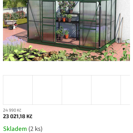
24 990 Kč
23 021,18 Kč
Měrná
Skladem
(
2 ks
)
cena: