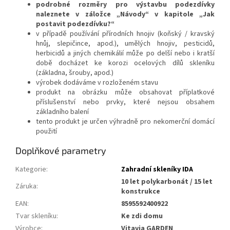
podrobné rozměry pro výstavbu podezdívky
naleznete v záložce „Návody“ v kapitole „Jak
postavit podezdívku?“
v případě používání přírodních hnojiv (koňský / kravský
hnůj, slepičince, apod.), umělých hnojiv, pesticidů,
herbicidů a jiných chemikálií může po delší nebo i kratší
době docházet ke korozi ocelových dílů skleníku
(základna, šrouby, apod.)
výrobek dodáváme v rozloženém stavu
produkt na obrázku může obsahovat příplatkové
příslušenství nebo prvky, které nejsou obsahem
základního balení
tento produkt je určen výhradně pro nekomerční domácí
použití
Doplňkové parametry
Kategorie
:
Zahradní skleníky IDA
10 let polykarbonát / 15 let
Záruka
:
konstrukce
EAN
:
8595592400922
Tvar skleníku
:
Ke zdi domu
Výrobce
:
Vitavia GARDEN