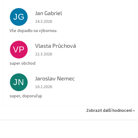
Jan Gabriel
JG
Hodnocení obchodu je 5 z 5 hvězdiček.
24.3.2026
Vše dopadlo na výbornou.
Vlasta Průchová
VP
Hodnocení obchodu je 5 z 5 hvězdiček.
22.3.2026
super obchod
Jaroslav Nemec
JN
Hodnocení obchodu je 5 z 5 hvězdiček.
16.2.2026
super, doporučuji
Zobrazit další hodnocení
Z
á
p