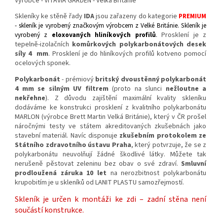
Výrobce - VITAVIA GARDEN - Velká Británie
Skleníky ke stěně řady
IDA
jsou zařazeny do kategorie
PREMIUM
- skleník je vyrobený značkovým výrobcem z Velké Británie.
Skleník je
vyrobený z
eloxovaných hliníkových profilů
.
Prosklení je z
tepelně-izolačních
komůrkových polykarbonátových desek
síly 4 mm
. Prosklení je do hliníkových profilů kotveno pomocí
ocelových sponek.
Polykarbonát
- prémiový
britský dvoustěnný polykarbonát
4 mm se silným UV filtrem
(proto na slunci
nežloutne a
nekřehne
). Z důvodu zajištění maximální kvality skleníku
dodáváme ke konstrukci prosklení z kvalitního polykarbonátu
MARLON (výrobce Brett Martin Velká Británie), který v ČR prošel
náročnými testy ve státem akreditovaných zkušebnách jako
stavební materiál. Navíc disponuje
zkušebním protokolem ze
Státního zdravotního ústavu Praha
, který potvrzuje, že se z
polykarbonátu neuvolňují žádné škodlivé látky. Můžete tak
nerušeně pěstovat zeleninu bez obav o své zdraví.
Smluvní
prodloužená záruka 10 let
na nerozbitnost polykarbonátu
krupobitím je u skleníků od LANIT PLASTU samozřejmostí.
Skleník je určen k montáži ke zdi – zadní stěna není
součástí konstrukce.