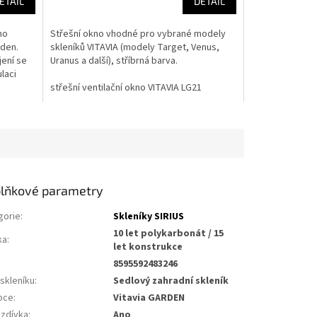
ETAIL
DETAIL
no
Střešní okno vhodné pro vybrané modely
rden.
skleníků VITAVIA (modely Target, Venus,
jení se
Uranus a další), stříbrná barva.
ulaci
střešní ventilační okno VITAVIA LG21
lňkové parametry
gorie
:
Skleníky SIRIUS
10 let polykarbonát / 15
ka
:
let konstrukce
8595592483246
skleníku
:
Sedlový zahradní skleník
bce
:
Vitavia GARDEN
zdívka
:
Ano