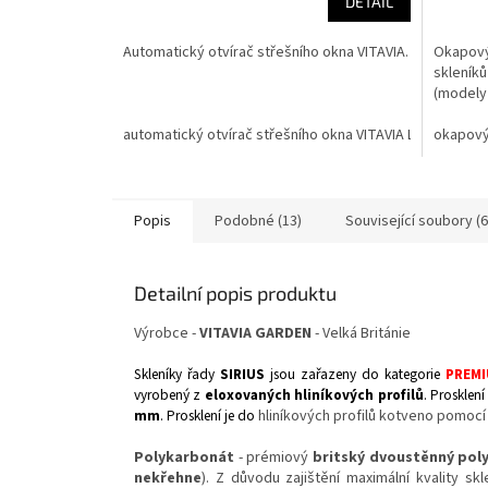
DETAIL
Automatický otvírač střešního okna VITAVIA.
Okapový
skleníků
(modely 
automatický otvírač střešního okna VITAVIA LG22
okapový 
Popis
Podobné (13)
Související soubory (6
Detailní popis produktu
Výrobce -
VITAVIA GARDEN
- Velká Británie
Skleníky řady
SIRIUS
jsou zařazeny do kategorie
PREM
vyrobený z
eloxovaných hliníkových profilů
. Prosklení
mm
. Prosklení je do
hliníkových profilů kotveno pomoc
Polykarbonát
- prémiový
britský dvoustěnný poly
nekřehne
). Z důvodu zajištění maximální kvality s