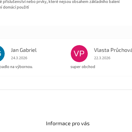
 příslušenství nebo prvky, které nejsou obsahem základního balení
í domácí použití
Jan Gabriel
Vlasta Průchov
G
VP
Hodnocení obchodu je 5 z 5 hvězdiček.
Hodnocení obchodu je
24.3.2026
22.3.2026
padlo na výbornou.
super obchod
Informace pro vás