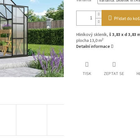
Varianta
Přidat do koš
Hliníkový skleník,
š 3,83 x d 3,83
.
2
plocha 13,0 m
Detailní informace
TISK
ZEPTAT SE
H