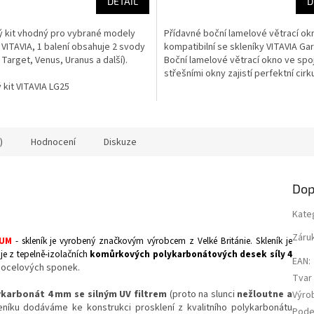
DETAIL
D
 kit vhodný pro vybrané modely
Přídavné boční lamelové větrací ok
 VITAVIA, 1 balení obsahuje 2 svody
kompatibilní se skleníky VITAVIA Ga
Target, Venus, Uranus a další).
Boční lamelové větrací okno ve spo
střešními okny zajistí perfektní cirk
kit VITAVIA LG25
vzduchu a...
)
Hodnocení
Diskuze
Dop
Kate
Záru
IUM
- skleník je vyrobený značkovým výrobcem z Velké Británie.
Skleník je
 je z tepelně-izolačních
komůrkových polykarbonátových desek síly 4
EAN
:
í ocelových sponek.
Tvar 
karbonát 4 mm se silným UV filtrem
(proto na slunci
nežloutne a
Výro
kleníku dodáváme ke konstrukci prosklení z kvalitního polykarbonátu
Pode