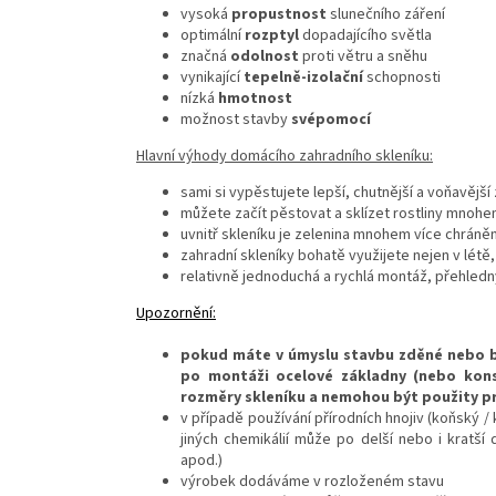
vysoká
propustnost
slunečního záření
optimální
rozptyl
dopadajícího světla
značná
odolnost
proti větru a sněhu
vynikající
tepelně-izolační
schopnosti
nízká
hmotnost
možnost stavby
svépomocí
Hlavní výhody domácího zahradního skleníku:
sami si vypěstujete lepší, chutnější a voňavějš
můžete začít pěstovat a sklízet rostliny mnoh
uvnitř skleníku je zelenina mnohem více chrán
zahradní skleníky bohatě využijete nejen v létě
relativně jednoduchá a rychlá montáž, přehled
Upozornění:
pokud máte v úmyslu stavbu zděné nebo be
po montáži ocelové základny (nebo kons
rozměry skleníku a nemohou být použity p
v případě používání přírodních hnojiv (koňský / 
jiných chemikálií může po delší nebo i kratší
apod.)
výrobek dodáváme v rozloženém stavu