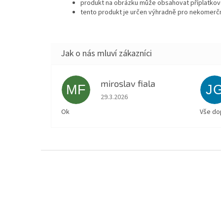
produkt na obrázku může obsahovat příplatkové
tento produkt je určen výhradně pro nekomerčn
miroslav fiala
MF
J
Hodnocení obchodu je 5 z 5 hvězdiček.
29.3.2026
Ok
Vše do
Z
á
p
a
t
í