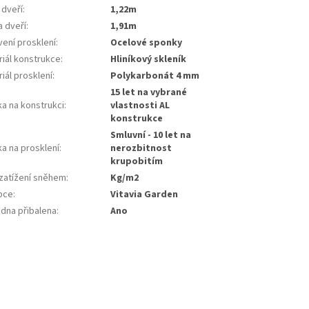
 dveří
:
1,22m
a dveří
:
1,91m
vení prosklení
:
ocelové sponky
riál konstrukce
:
hliníkový skleník
iál prosklení
:
polykarbonát 4 mm
15 let na vybrané
ka na konstrukci
:
vlastnosti AL
konstrukce
smluvní - 10 let na
a na prosklení
:
nerozbitnost
krupobitím
 zatížení sněhem
:
kg/m2
bce
:
Vitavia Garden
adna přibalena
:
ano