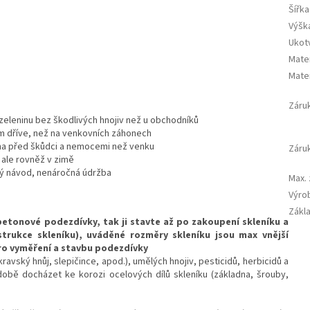
Šířka
Výšk
Ukot
Mate
Mater
Záru
í zeleninu bez škodlivých hnojiv než u obchodníků
em dříve, než na venkovních záhonech
ěna před škůdci a nemocemi než venku
Záruk
, ale rovněž v zimě
ný návod, nenáročná údržba
Max.
Výro
Zákl
tonové podezdívky, tak ji stavte až po zakoupení skleníku a
trukce skleníku), uváděné rozměry skleníku jsou max vnější
ro vyměření a stavbu podezdívky
kravský hnůj, slepičince, apod.), umělých hnojiv, pesticidů, herbicidů a
 době docházet ke korozi ocelových dílů skleníku (základna, šrouby,