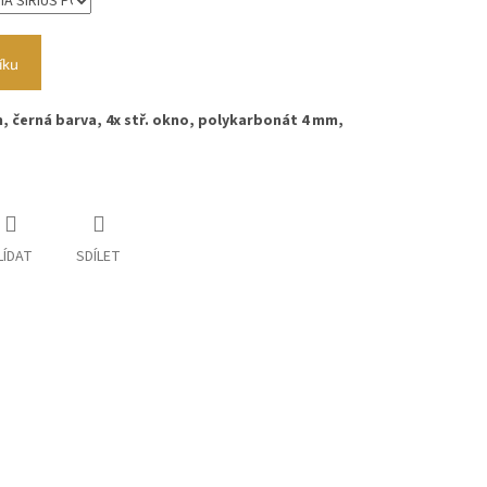
íku
 m, černá barva, 4x stř. okno, polykarbonát 4 mm,
LÍDAT
SDÍLET