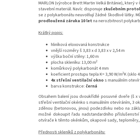
MARLON (výrobce Brett Martin Velká Británie), který 
stavební materiál. Navíc disponuje
zkušebním protok
se z polykarbonátu neuvolňují žádné škodlivé látky. 
prodloužená záruka 10 let
na nerozbitnost polykarb
Krátký popis:
hliníková eloxovaná konstrukce
vnější rozměry š 3,83 x d 3,83 x v 2,54 m
výška boční stěny: 1,60 m
2
plocha skleníku: 13,00 m
komůrkový polykarbonát 4 mm
2
koeficient prostupu tepla K= 3,90 W/m
K (sklo
4x střešní ventilační okno
s manuálním oteví
barva konstrukce:
černá
Obsahem balení jsou dvoukřídlé posuvné dveře (š x v 
střešní ventilační okénko s manuálním otevíráním, 3 o
zděnou (betonovou, jinou) podezdívku nebo na zákl
možné dokoupit řadu nadstandardního příslušenství -
otvírače k těmto okénkům, okapové sady, teploměry, 
Přednosti skleníků z polykarbonátu: