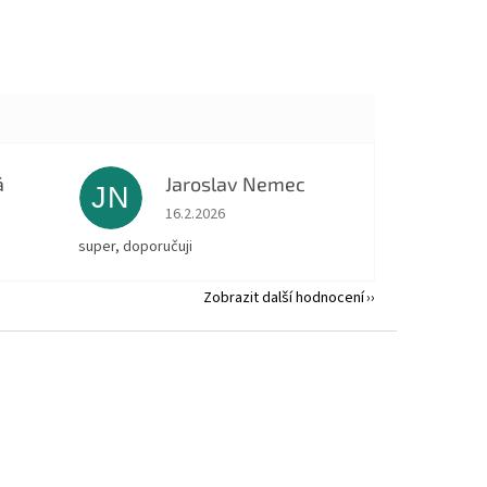
á
Jaroslav Nemec
JN
 5 z 5 hvězdiček.
Hodnocení obchodu je 5 z 5 hvězdiček.
16.2.2026
super, doporučuji
Zobrazit další hodnocení