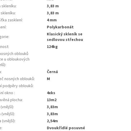
 skleníku
:
3,83 m
 skleníku
:
3,83 m
šťka zasklení
:
4 mm
lení
:
Polykarbonát
klasický skleník se
gorie
:
sedlovou střechou
nost
:
124kg
nosných oblouků
ze u obloukových
lů)
:
a
:
černá
eč nosných oblouků
:
m
řní podpěry oblouků
:
šní okno
:
4xks
avěná plocha
:
13m2
 (vnější)
:
3,83m
 (vnější)
:
3,83m
 (vnější)
:
2,54m
e
:
dvoukřídlé posuvné