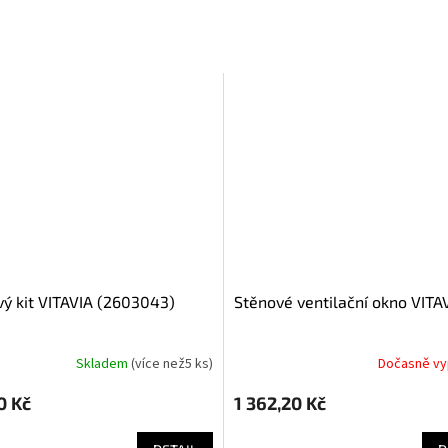
Stěnové ventilační okno VITA
Skladem
(
více než5 ks
)
Dočasně v
0 Kč
1 362,20 Kč