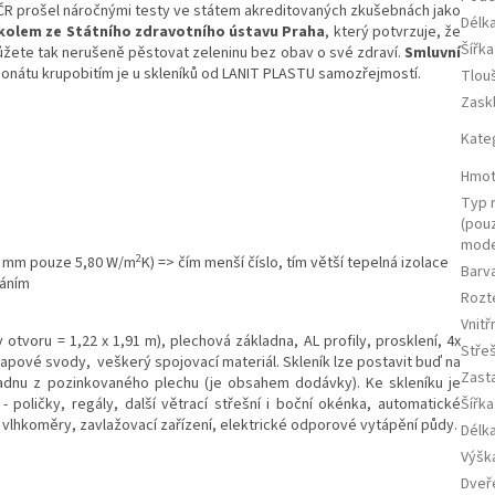
v ČR prošel náročnými testy ve státem akreditovaných zkušebnách jako
Délka
olem ze Státního zdravotního ústavu Praha
, který potvrzuje, že
Šířka
Můžete tak nerušeně pěstovat zeleninu bez obav o své zdraví.
Smluvní
onátu krupobitím je u skleníků od LANIT PLASTU samozřejmostí.
Tlou
Zask
Kate
Hmot
Typ 
(pou
mode
2
 4 mm pouze 5,80 W/m
K) => čím menší číslo, tím větší tepelná izolace
Barv
ráním
Rozt
Vnit
otvoru = 1,22 x 1,91 m), plechová základna, AL profily, prosklení, 4x
Stře
kapové svody, veškerý spojovací materiál. Skleník lze postavit buď na
Zast
adnu z pozinkovaného plechu (je obsahem dodávky). Ke skleníku je
 poličky, regály, další větrací střešní i boční okénka, automatické
Šířka
vlhkoměry, zavlažovací zařízení, elektrické odporové vytápění půdy.
Délka
Výška
Dveř