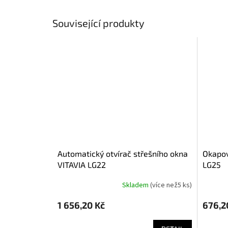
Související produkty
automatický otvírač střešního okna
okapový kit VITAVIA (2603043)
VITAVIA LG22
LG25
Skladem
(
více než5 ks
)
1 656,20 Kč
676,2