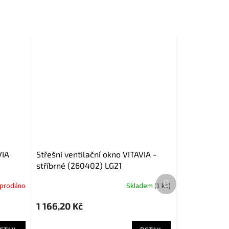
VIA
střešní ventilační okno VITAVIA -
stříbrné (260402) LG21
Další
yprodáno
Skladem
(
1 ks
)
produkt
1 166,20 Kč