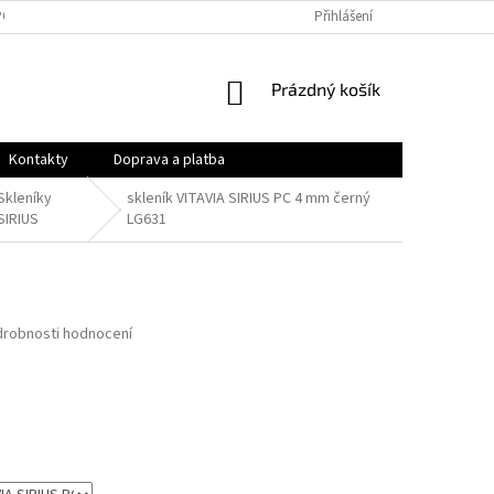
PODMÍNKY
OCHRANA OSOBNÍCH ÚDAJŮ
Přihlášení
VRÁCENÍ ZBOŽÍ A REKLAMAC
NÁKUPNÍ
Prázdný košík
KOŠÍK
Kontakty
Doprava a platba
Skleníky
skleník VITAVIA SIRIUS PC 4 mm černý
SIRIUS
LG631
robnosti hodnocení