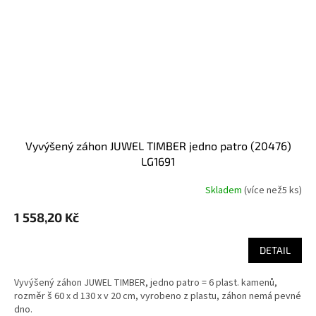
vyvýšený záhon JUWEL TIMBER jedno patro (20476)
LG1691
Skladem
(
více než5 ks
)
1 558,20 Kč
DETAIL
Vyvýšený záhon JUWEL TIMBER, jedno patro = 6 plast. kamenů,
rozměr š 60 x d 130 x v 20 cm, vyrobeno z plastu, záhon nemá pevné
dno.