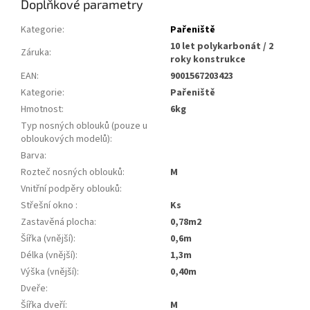
Doplňkové parametry
Kategorie
:
Pařeniště
10 let polykarbonát / 2
Záruka
:
roky konstrukce
EAN
:
9001567203423
Kategorie
:
pařeniště
Hmotnost
:
6kg
Typ nosných oblouků (pouze u
obloukových modelů)
:
Barva
:
Rozteč nosných oblouků
:
m
Vnitřní podpěry oblouků
:
Střešní okno
:
ks
Zastavěná plocha
:
0,78m2
Šířka (vnější)
:
0,6m
Délka (vnější)
:
1,3m
Výška (vnější)
:
0,40m
Dveře
:
Šířka dveří
:
m