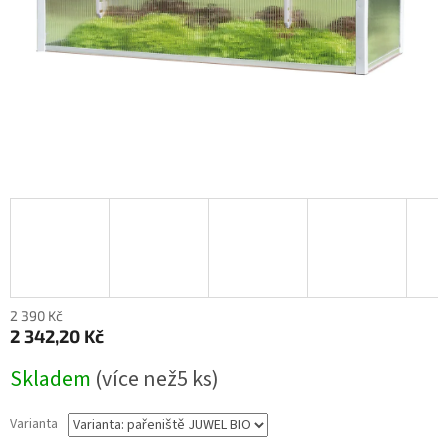
2 390 Kč
2 342,20 Kč
Měrná
Skladem
(
více než5 ks
)
cena:
Varianta