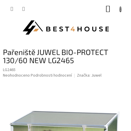
Přejít
NÁKUP
na
obsah
KOŠÍK
pařeniště JUWEL BIO-PROTECT
130/60 NEW LG2465
LG2465
Průměrné
Neohodnoceno
Podrobnosti hodnocení
Značka:
Juwel
hodnocení
produktu
je
0,0
z
5
hvězdiček.