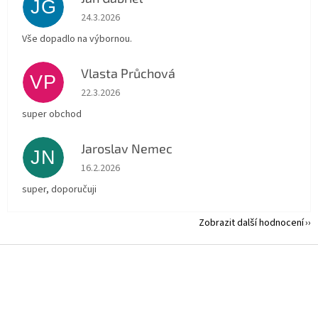
JG
Hodnocení obchodu je 5 z 5 hvězdiček.
24.3.2026
Vše dopadlo na výbornou.
Vlasta Průchová
VP
Hodnocení obchodu je 5 z 5 hvězdiček.
22.3.2026
super obchod
Jaroslav Nemec
JN
Hodnocení obchodu je 5 z 5 hvězdiček.
16.2.2026
super, doporučuji
Zobrazit další hodnocení
Z
á
p
a
t