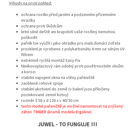
Výhody na první pohled:
ochrana rostlin před jarními a podzimními přízemními
mrazíky
ochrana proti škůdcům
letní silné deště ani krupobití vaše rostliny nemohou
poškodit
pařník lze využít i jako ohrádku pro malá domácí zvířata
prosklení je vyrobeno z polykarbonátu 4 mm se silným UV
filtrem
extrémně rychlá montáž Easy-Fix
hliníkovoplastový rám odolný proti povětrnostním vlivům
a korozi
stabilní napojení okna na stěny pařeniště
zaoblené rohové spoje
stabilní ukotvení do země (v balení jsou přiloženy
pozinkované zemní kotvy)
rozměr š 58 x d 126 x v 40/30 cm
tento model pařeniště je možné namontovat na zvýšený
záhon TIMBER (kromě modelu Ergoline)
JUWEL - TO FUNGUJE !!!