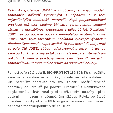
Výrobce - JUWEL, RAKOUSKO
Rakouská společnost JUWEL je výrobcem prémiových modelů
zahradních pařenišť vyrobených s nápadem a z těch
nejkvalitnějších moderních materiálů. Např. polykarbonátové
prosklení má díky silnému UV filtru garantovanou smluvní
záruku na nerozbitnost krupobitím v délce 10 let. U pařenišť
JUWEL se od počátku počítá s mnohaletou životností. Firma
JUWEL chce svým zákazníkům nabídnout vynikající výrobek s
dlouhou živostností v super kvalitě. To jsou hlavní důvody, proč
se pařeniště JUWEL vůbec nedají srovnat s extrémně levnou
asijskou konkurencí,
kdy se takové ultralevné pařeniště nedá ani
přikotvit k zemi a prakticky nemá šanci "přežít" ani jednu
zahradkářskou sezonu (reálně pouze do první větší bouřky).
Pomocí pařeniště
JUWEL BIO-PROTECT 130/60
NEW
si rozšíříte
svou zahrádkářskou sezónu. Díky inovativnímu otevíratelnému
víku pařeniště připravíte pro svou zeleninu ideální tepelné
podmínky od jara až po podzim. Prosklení z komůrkového
polykarbonátu chrání rostliny před přízemními mrazíky i před
dotěrným hmyzem a všemožnými škůdci. Polykarbonátové
prosklení má díky silnému UV filtru garantovanou smluvní záruku
na nerozbitnost krupobitím v délce 10 let.