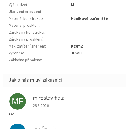
Výška dveří
:
m
Ukotvení prosklení
:
Materiál konstrukce
:
hliníkové pařeniště
Materiál prosklení
:
Záruka na konstrukci
:
Záruka na prosklení
:
Max. zatížení sněhem
:
kg/m2
Výrobce
:
JUWEL
Základna přibalena
:
miroslav fiala
MF
Hodnocení obchodu je 5 z 5 hvězdiček.
29.3.2026
Ok
Jan Gabriel