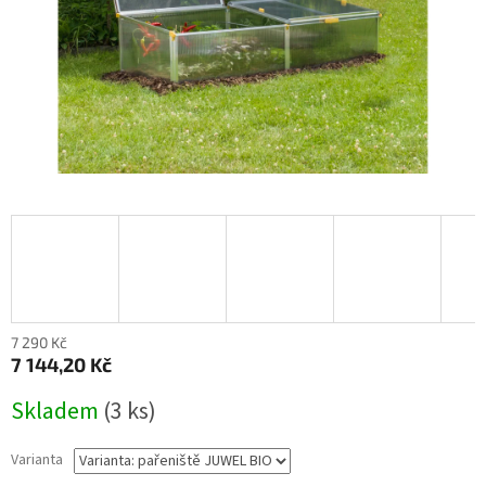
7 290 Kč
7 144,20 Kč
Měrná
Skladem
(
3 ks
)
cena:
Varianta