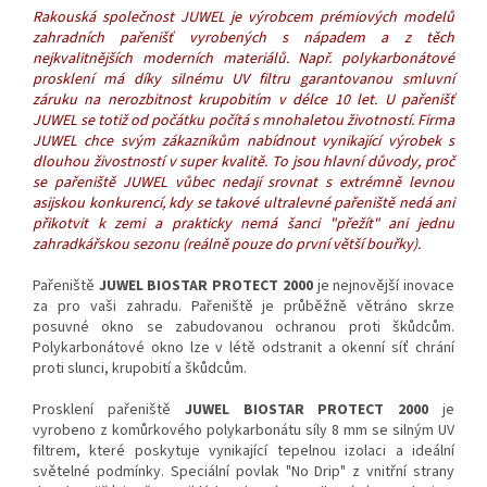
Rakouská společnost JUWEL je výrobcem prémiových modelů
zahradních pařenišť vyrobených s nápadem a z těch
nejkvalitnějších moderních materiálů. Např. polykarbonátové
prosklení má díky silnému UV filtru garantovanou smluvní
záruku na nerozbitnost krupobitím v délce 10 let. U pařenišť
JUWEL se totiž od počátku počítá s mnohaletou
životností
. Firma
JUWEL chce svým zákazníkům nabídnout vynikající výrobek s
dlouhou živostností v super kvalitě. To jsou hlavní důvody, proč
se pařeniště JUWEL vůbec nedají srovnat s extrémně levnou
asijskou konkurencí,
kdy se takové ultralevné pařeniště nedá ani
přikotvit k zemi a prakticky nemá šanci "přežít" ani jednu
zahradkářskou sezonu (reálně pouze do první větší bouřky).
Pařeniště
JUWEL BIOSTAR PROTECT 2000
je nejnovější inovace
za pro vaši zahradu. Pařeniště je průběžně větráno skrze
posuvné okno se zabudovanou ochranou proti škůdcům.
Polykarbonátové okno lze v létě odstranit a okenní síť chrání
proti slunci, krupobití a škůdcům.
Prosklení pařeniště
JUWEL BIOSTAR PROTECT 2000
je
vyrobeno z komůrkového polykarbonátu síly 8 mm se silným UV
filtrem, které poskytuje vynikající tepelnou izolaci a ideální
světelné podmínky. Speciální povlak "No Drip" z vnitřní strany