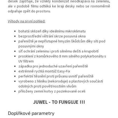
desek zajišťuje, že vzniklý kondenzát neodkapává na zeleninu,
ale v podobě filmu odtéká ke kraji desky nebo se rovnoměrně
odpařuje zpět do prostoru.
Výhody na první pohled:
bohatá sklizeň díky ideálnímu mikroklimatu
bezprostřední větrání skrze posuvná okna
pařeniště je nepřístupné hmyzím škůdcům díky síti pod
posuvnými okny
síť ochrání zeleninu i proti silnému dešti a krupobití
prosklení z komůrkového 8 mm silného polykarbonátu s
UV filtrem
západka pro jednoduché uzavření pařeniště
extrémně rychlá montáž Easy-Fix
perfektní těsnění proti průvanu uvnitř pařeniště
vyrobeno z hliníku (nekoroduje) a plastových součástí
odolných proti povětrnostním vlivům
přiloženy zemní kotvy z pozinkované oceli
JUWEL - TO FUNGUJE !!!
Doplňkové parametry