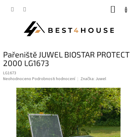
Přejít
NÁKUP
na
obsah
KOŠÍK
pařeniště JUWEL BIOSTAR PROTECT
2000 LG1673
LG1673
Průměrné
Neohodnoceno
Podrobnosti hodnocení
Značka:
Juwel
hodnocení
produktu
je
0,0
z
5
hvězdiček.