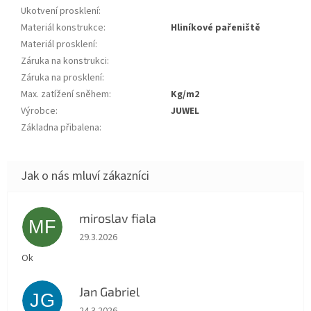
Ukotvení prosklení
:
Materiál konstrukce
:
hliníkové pařeniště
Materiál prosklení
:
Záruka na konstrukci
:
Záruka na prosklení
:
Max. zatížení sněhem
:
kg/m2
Výrobce
:
JUWEL
Základna přibalena
:
miroslav fiala
MF
Hodnocení obchodu je 5 z 5 hvězdiček.
29.3.2026
Ok
Jan Gabriel
JG
Hodnocení obchodu je 5 z 5 hvězdiček.