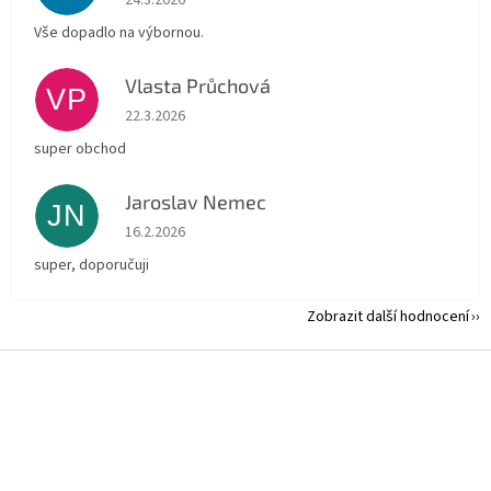
24.3.2026
Vše dopadlo na výbornou.
Vlasta Průchová
VP
Hodnocení obchodu je 5 z 5 hvězdiček.
22.3.2026
super obchod
Jaroslav Nemec
JN
Hodnocení obchodu je 5 z 5 hvězdiček.
16.2.2026
super, doporučuji
Zobrazit další hodnocení
Z
á
p
a
t
í