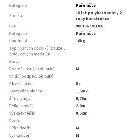
Kategorie
:
Pařeniště
10 let polykarbonát / 2
Záruka
:
roky konstrukce
EAN
:
9001567201481
Kategorie
:
pařeniště
Hmotnost
:
16kg
Typ nosných oblouků (pouze u
obloukových modelů)
:
Barva
:
Rozteč nosných oblouků
:
m
Vnitřní podpěry oblouků
:
Střešní okno
:
ks
Zastavěná plocha
:
1,5m2
Šířka (vnější)
:
0,75m
Délka (vnější)
:
2,0m
Výška (vnější)
:
0,52m
Dveře
:
Šířka dveří
:
m
Výška dveří
:
m