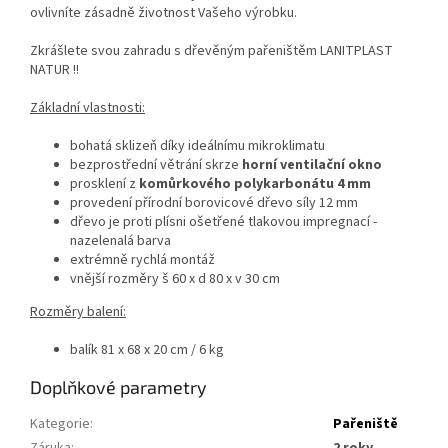
ovlivníte zásadně životnost Vašeho výrobku.
Zkrášlete svou zahradu s dřevěným pařeništěm LANITPLAST
NATUR !!
Základní vlastnosti:
bohatá sklizeň díky ideálnímu mikroklimatu
bezprostřední větrání skrze
horní ventilační okno
prosklení z
komůrkového polykarbonátu 4 mm
provedení přírodní borovicové dřevo síly 12 mm
dřevo je proti plísni ošetřené tlakovou impregnací -
nazelenalá barva
extrémně rychlá montáž
vnější rozměry š 60 x d 80 x v 30 cm
Rozměry balení:
balík 81 x 68 x 20 cm / 6 kg
Doplňkové parametry
Kategorie
:
Pařeniště