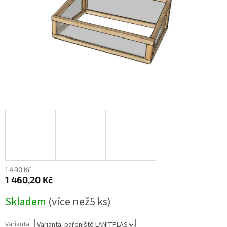
1 490 Kč
1 460,20 Kč
Měrná
Skladem
(
více než5 ks
)
cena:
Varianta