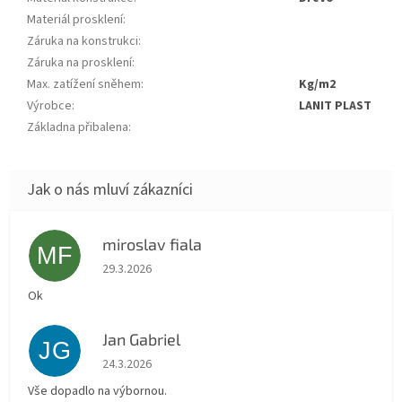
Materiál prosklení
:
Záruka na konstrukci
:
Záruka na prosklení
:
Max. zatížení sněhem
:
kg/m2
Výrobce
:
LANIT PLAST
Základna přibalena
:
miroslav fiala
MF
Hodnocení obchodu je 5 z 5 hvězdiček.
29.3.2026
Ok
Jan Gabriel
JG
Hodnocení obchodu je 5 z 5 hvězdiček.
24.3.2026
Vše dopadlo na výbornou.