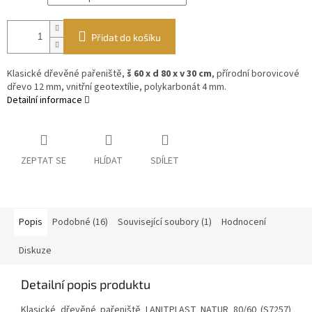
Přidat do košíku
Klasické dřevěné pařeniště,
š 60 x d 80 x v 30 cm
, přírodní borovicové
dřevo 12 mm, vnitřní geotextílie, polykarbonát 4 mm.
Detailní informace
ZEPTAT SE
HLÍDAT
SDÍLET
Popis
Podobné (16)
Související soubory (1)
Hodnocení
Diskuze
Detailní popis produktu
Klasické dřevěné pařeniště LANITPLAST NATUR 80/60 (S7257)