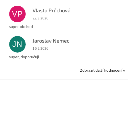
Vlasta Průchová
VP
Hodnocení obchodu je 5 z 5 hvězdiček.
22.3.2026
super obchod
Jaroslav Nemec
JN
Hodnocení obchodu je 5 z 5 hvězdiček.
16.2.2026
super, doporučuji
Zobrazit další hodnocení
Z
á
p
a
t
í