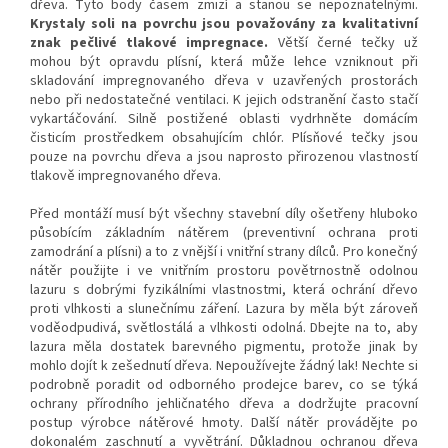
dřeva. Tyto body časem zmizí a stanou se nepoznatelnými.
Krystaly soli na povrchu jsou považovány za kvalitativní
znak pečlivé tlakové impregnace.
Větší černé tečky už
mohou být opravdu plísní, která může lehce vzniknout při
skladování impregnovaného dřeva v uzavřených prostorách
nebo při nedostatečné ventilaci. K jejich odstranění často stačí
vykartáčování. Silně postižené oblasti vydrhněte domácím
čisticím prostředkem obsahujícím chlór. Plísňové tečky jsou
pouze na povrchu dřeva a jsou naprosto přirozenou vlastností
tlakově impregnovaného dřeva.
Před montáží musí být všechny stavební díly ošetřeny hluboko
působícím základním nátěrem (preventivní ochrana proti
zamodrání a plísni) a to z vnější i vnitřní strany dílců. Pro konečný
nátěr použijte i ve vnitřním prostoru povětrnostně odolnou
lazuru s dobrými fyzikálními vlastnostmi, která ochrání dřevo
proti vlhkosti a slunečnímu záření. Lazura by měla být zároveň
voděodpudivá, světlostálá a vlhkosti odolná. Dbejte na to, aby
lazura měla dostatek barevného pigmentu, protože jinak by
mohlo dojít k zešednutí dřeva. Nepoužívejte žádný lak! Nechte si
podrobně poradit od odborného prodejce barev, co se týká
ochrany přírodního jehličnatého dřeva a dodržujte pracovní
postup výrobce nátěrové hmoty. Další nátěr provádějte po
dokonalém zaschnutí a vyvětrání. Důkladnou ochranou dřeva