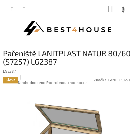
Přejít
NÁKUP
na
obsah
KOŠÍK
pařeniště LANITPLAST NATUR 80/60
(S7257) LG2387
LG2387
Značka:
LANIT PLAST
Sleva
Průměrné
Neohodnoceno
Podrobnosti hodnocení
hodnocení
produktu
je
0,0
z
5
hvězdiček.