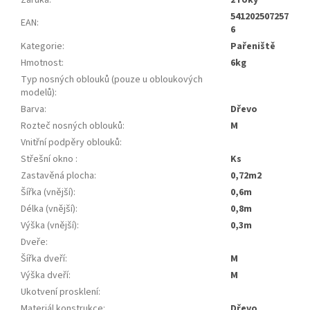
Záruka
:
2 roky
541202507257
EAN
:
6
Kategorie
:
pařeniště
Hmotnost
:
6kg
Typ nosných oblouků (pouze u obloukových
modelů)
:
Barva
:
dřevo
Rozteč nosných oblouků
:
m
Vnitřní podpěry oblouků
:
Střešní okno
:
ks
Zastavěná plocha
:
0,72m2
Šířka (vnější)
:
0,6m
Délka (vnější)
:
0,8m
Výška (vnější)
:
0,3m
Dveře
:
Šířka dveří
:
m
Výška dveří
:
m
Ukotvení prosklení
:
Materiál konstrukce
:
dřevo