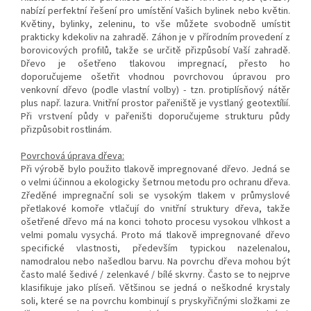
nabízí perfektní řešení pro umístění Vašich bylinek nebo květin.
Květiny, bylinky, zeleninu, to vše můžete svobodně umístit
prakticky kdekoliv na zahradě. Záhon je v přírodním provedení z
borovicových profilů, takže se určitě přizpůsobí Vaší zahradě.
Dřevo je ošetřeno tlakovou impregnací, přesto ho
doporučujeme ošetřit vhodnou povrchovou úpravou pro
venkovní dřevo (podle vlastní volby) - tzn. protiplísňový nátěr
plus např. lazura. Vnitřní prostor pařeniště je vystlaný geotextílií.
Při vrstvení půdy v pařeništi doporučujeme strukturu půdy
přizpůsobit rostlinám.
Povrchová úprava dřeva:
Při výrobě bylo použito tlakově impregnované dřevo. Jedná se
o velmi účinnou a ekologicky šetrnou metodu pro ochranu dřeva.
Zředěné impregnační soli se vysokým tlakem v průmyslové
přetlakové komoře vtlačují do vnitřní struktury dřeva, takže
ošetřené dřevo má na konci tohoto procesu vysokou vlhkost a
velmi pomalu vysychá. Proto má tlakově impregnované dřevo
specifické vlastnosti, především typickou nazelenalou,
namodralou nebo našedlou barvu. Na povrchu dřeva mohou být
často malé šedivé / zelenkavé / bílé skvrny. Často se to nejprve
klasifikuje jako plíseň. Většinou se jedná o neškodné krystaly
soli, které se na povrchu kombinují s pryskyřičnými složkami ze